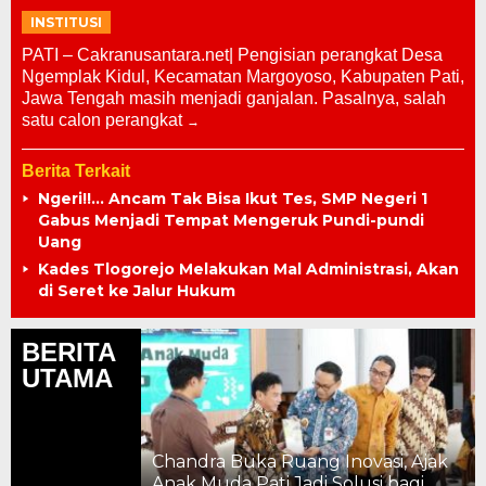
INSTITUSI
PATI – Cakranusantara.net| Pengisian perangkat Desa
Ngemplak Kidul, Kecamatan Margoyoso, Kabupaten Pati,
Jawa Tengah masih menjadi ganjalan. Pasalnya, salah
satu calon perangkat
Berita Terkait
Ngeri!!… Ancam Tak Bisa Ikut Tes, SMP Negeri 1
Gabus Menjadi Tempat Mengeruk Pundi-pundi
Uang
Kades Tlogorejo Melakukan Mal Administrasi, Akan
di Seret ke Jalur Hukum
BERITA
UTAMA
Chandra Buka Ruang Inovasi, Ajak
ahun, Kemajuan
Anak Muda Pati Jadi Solusi bagi