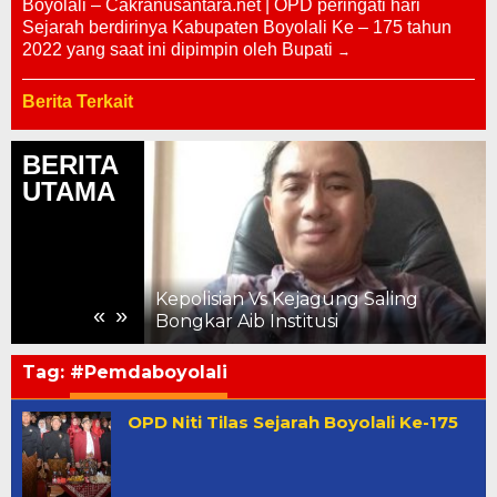
Boyolali – Cakranusantara.net | OPD peringati hari
Sejarah berdirinya Kabupaten Boyolali Ke – 175 tahun
2022 yang saat ini dipimpin oleh Bupati
Berita Terkait
BERITA
UTAMA
Premi kepada
si Hasil
ian Periode
Kepolisian Vs Kejagung Saling
«
»
Bongkar Aib Institusi
Tag:
#Pemdaboyolali
OPD Niti Tilas Sejarah Boyolali Ke-175