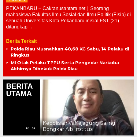
PEKANBARU – Cakranusantara.net | Seorang
mahasiswa Fakultas Ilmu Sosial dan Ilmu Politik (Fisip) di
sebuah Universitas Kota Pekanbaru inisial FST (21)
ditangkap
Berita Terkait
Polda Riau Musnahkan 48,68 KG Sabu, 14 Pelaku di
Ringkus
MI Otak Pelaku TPPU Serta Pengedar Narkoba
Akhirnya Dibekuk Polda Riau
BERITA
UTAMA
Premi kepada
si Hasil
ian Periode
Kepolisian Vs Kejagung Saling
«
»
Bongkar Aib Institusi