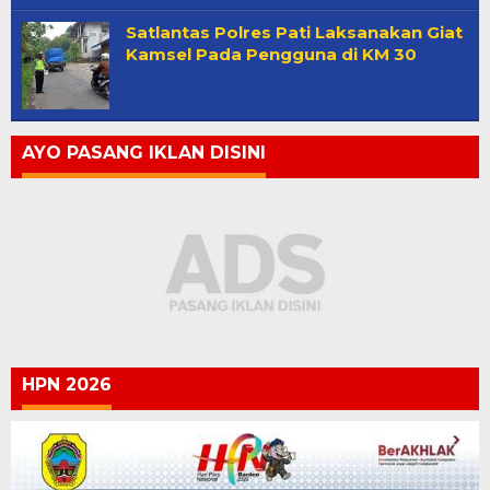
Satlantas Polres Pati Laksanakan Giat
Kamsel Pada Pengguna di KM 30
AYO PASANG IKLAN DISINI
HPN 2026