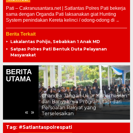
Pati – Cakranusantara.net | Satlantas Polres Pati bekerja
sama dengan Organda Pati laksanakan giat Hunting
System penindakan Kereta kelinci / odong-odong di
Berita Terkait
Lakalantas Pohijo, Sebabkan 1 Anak MD
Satpas Polres Pati Bentuk Duta Pelayanan
Masyarakat
BERITA
UTAMA
Chandra: Jangan Ukur Keberhasilan
dari Banyaknya Program, tapi dari
 Strategis
Persoalan Rakyat yang
«
»
Terselesaikan
Tag:
#Satlantaspolrespati