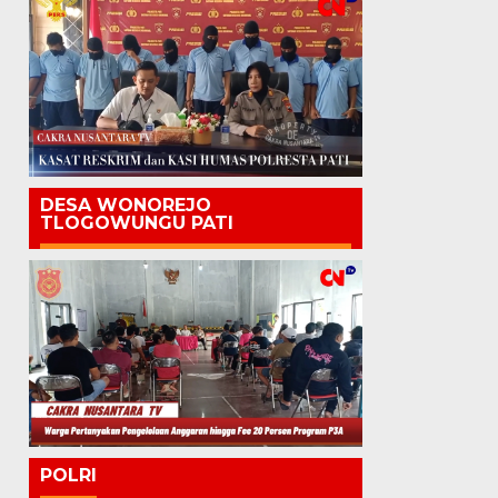
DESA WONOREJO
TLOGOWUNGU PATI
POLRI