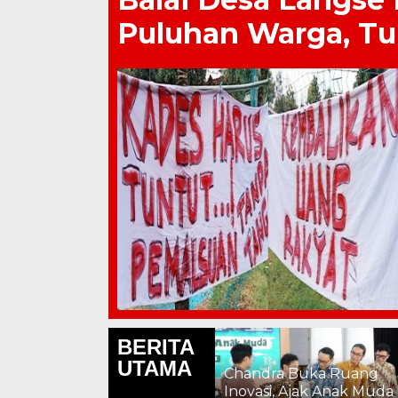
Puluhan Warga, Tu
BERITA
Lapas Pat
UTAMA
Chandra Buka Ruang
kepada W
Pati 703 Tahun,
Inovasi, Ajak Anak Muda
Apresiasi 