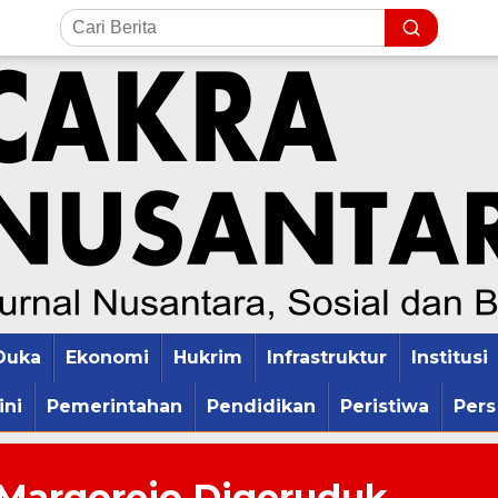
Duka
Ekonomi
Hukrim
Infrastruktur
Institusi
ini
Pemerintahan
Pendidikan
Peristiwa
Pers
 Margorejo Digeruduk