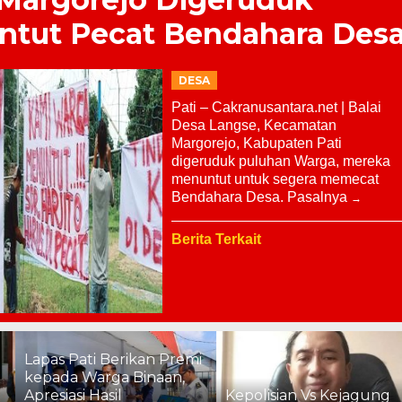
ntut Pecat Bendahara Des
DESA
Pati – Cakranusantara.net | Balai
Desa Langse, Kecamatan
Margorejo, Kabupaten Pati
digeruduk puluhan Warga, mereka
menuntut untuk segera memecat
Bendahara Desa. Pasalnya
Berita Terkait
i Berikan Premi
arga Binaan,
Polri vs 
Hasil
Kepolisian Vs Kejagung
Penegak 