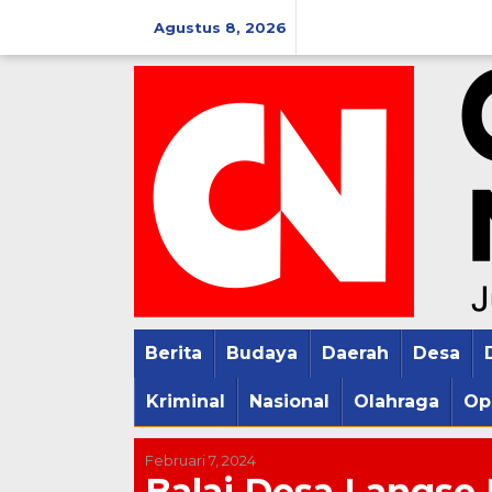
Lewati
Agustus 8, 2026
ke
konten
Berita
Budaya
Daerah
Desa
Kriminal
Nasional
Olahraga
Op
Februari 7, 2024
Balai Desa Langse