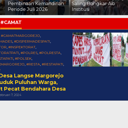
n Kemandirian
Saling Bongkar Aib
Bongkar, 
uli 2026
Institusi
Mengawas
:
#CAMAT
#CAMATMARGOREJO
,
,
RMADES
#DISPERMADESPATI
,
,
TOR
#INSPEKTORAT
,
,
TORATPATI
#POLRES
#POLRESTA
,
,
,
TAPATI
#POLSEK
,
,
KMARGOREJO
#RESTA
#RESTAPATI
,
,
,
R
 Desa Langse Margorejo
uduk Puluhan Warga,
t Pecat Bendahara Desa
Oleh
ebruari 7, 2024
Cakra