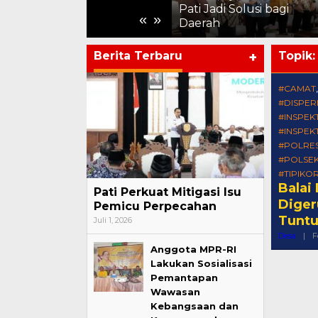
 Harus Terasa
Pati Jadi Solusi bagi
Pembinaa
«
»
e Pelosok
Daerah
Periode J
Berita Terbaru
+
Topik
#CAMAT
#DISPE
#INSPEK
#INSPEK
#POLRES
#POLSE
#TIPIKO
Balai
Pati Perkuat Mitigasi Isu
Diger
Pemicu Perpecahan
Tuntu
Juli 1, 2026
Desa
|
F
Anggota MPR-RI
Lakukan Sosialisasi
Pemantapan
Wawasan
Kebangsaan dan