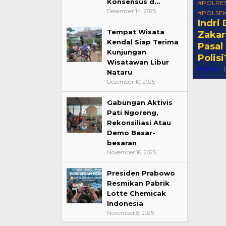
Konsensus d…
#POLRE
Desember 14, 2025
#POLSE
Indri
Tempat Wisata
Zakar
Kendal Siap Terima
Pasal
Kunjungan
Polisi
Wisatawan Libur
Hukrim
|
Nataru
Desember 10, 2025
Gabungan Aktivis
Pati Ngoreng,
Rekonsiliasi Atau
Demo Besar-
besaran
November 16, 2025
Presiden Prabowo
Resmikan Pabrik
Lotte Chemicak
Indonesia
November 8, 2025