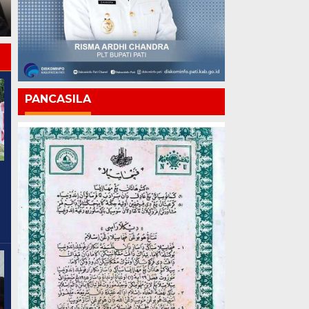
Bongkar, Siapa yang
Kemajuan Harus Terasa
Mengawasi?
hingga ke Pelosok
PANCASILA