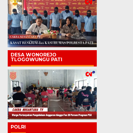
DESA WONOREJO
TLOGOWUNGU PATI
POLRI