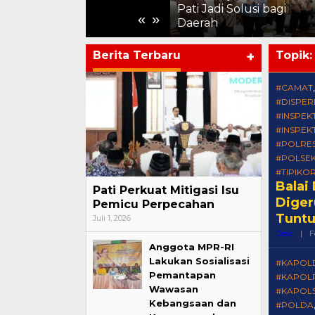
Kemajuan Harus Terasa
Pati Jadi Solusi bagi
«
»
hingga ke Pelosok
Daerah
Berita Terbaru
+
Topik
#CAMAT
#DISPE
#INSPEK
#INSPEK
#POLRES
#POLSE
#TIPIKO
Balai
Pati Perkuat Mitigasi Isu
Diger
Pemicu Perpecahan
Tuntu
Juli 1, 2026
Desa
|
F
Anggota MPR-RI
Lakukan Sosialisasi
#KAPOL
Pemantapan
#KAPOL
Wawasan
#KAPOL
Kebangsaan dan
#POLDA