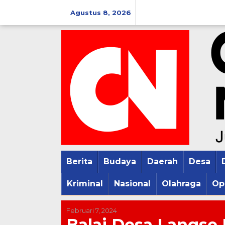
Lewati
Agustus 8, 2026
ke
konten
Berita
Budaya
Daerah
Desa
Kriminal
Nasional
Olahraga
Op
Februari 7, 2024
Balai Desa Langse