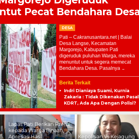
ntut Pecat Bendahara Des
DESA
Pati – Cakranusantara.net | Balai
Desa Langse, Kecamatan
Margorejo, Kabupaten Pati
digeruduk puluhan Warga, mereka
menuntut untuk segera memecat
Bendahara Desa. Pasalnya
Berita Terkait
Indri Dianiaya Suami, Kurnia
Zakaria : Tidak Dikenakan Pasal
KDRT, Ada Apa Dengan Polisi?
Lapas Pati Berikan Premi
kepada Warga Binaan,
Apresiasi Hasil
Kepolisian Vs Kejagung