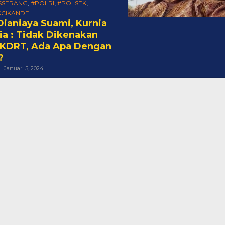
SSERANG
#POLRI
#POLSEK
,
,
,
KCIKANDE
 Dianiaya Suami, Kurnia
ia : Tidak Dikenakan
 KDRT, Ada Apa Dengan
?
Oleh
Januari 5, 2024
Cakra