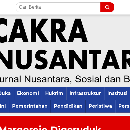
Duka
Ekonomi
Hukrim
Infrastruktur
Institusi
ini
Pemerintahan
Pendidikan
Peristiwa
Pers
 Margorejo Digeruduk