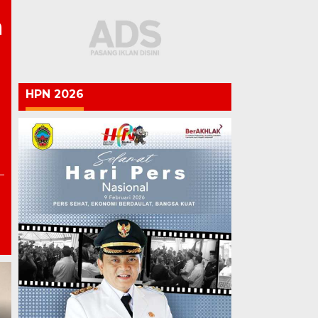
a
HPN 2026
Polri vs Kejagung: Ketika
Penegak Hukum Saling
Chandra: Pati 703 Tahun