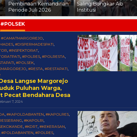
Pembinaan Kemandirian
Saling Bongkar Aib
Periode Juli 2026
Institusi
:
#POLSEK
#CAMATMARGOREJO
,
,
RMADES
#DISPERMADESPATI
,
,
TOR
#INSPEKTORAT
,
,
TORATPATI
#POLRES
#POLRESTA
,
,
,
TAPATI
#POLSEK
,
,
KMARGOREJO
#RESTA
#RESTAPATI
,
,
,
R
 Desa Langse Margorejo
uduk Puluhan Warga,
t Pecat Bendahara Desa
Oleh
ebruari 7, 2024
Cakra
DA
#KAPOLDABANTEN
#KAPOLRES
,
,
,
RESSERANG
#KAPOLRI
,
,
SEKCIKANDE
#KDRT
#KEKERASAN
,
,
,
#POLDABANTEN
#POLRES
,
,
,