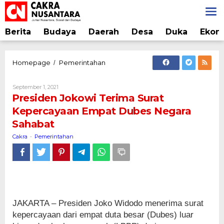
Lewati
ke
konten
Berita
Budaya
Daerah
Desa
Duka
Ekon
Presiden
Homepage
Pemerintahan
/
Jokowi
Terima
Oleh
September 1, 2021
Surat
Cakra
Presiden Jokowi Terima Surat
Kepercayaan
Kepercayaan Empat Dubes Negara
Empat
Sahabat
Dubes
Negara
Cakra
Pemerintahan
-
Sahabat
JAKARTA – Presiden Joko Widodo menerima surat
kepercayaan dari empat duta besar (Dubes) luar