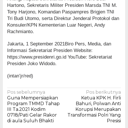
Hartono, Sekretaris Militer Presiden Marsda TNI M.
Tony Harjono, Komandan Paspampres Brigjen TNI
Tri Budi Utomo, serta Direktur Jenderal Protokol dan
Konsuler/KPN Kementerian Luar Negeri, Andy
Rachmianto.
Jakarta, 1 September 2021Biro Pers, Media, dan
Informasi Sekretariat Presiden Website:
https://www.presidenri.go.id YouTube: Sekretariat
Presiden Joko Widodo.
(intan’jr/red)
Navigasi
Pos sebelumnya
Pos berikutnya
Guna Mempersiapkan
Ketua KPK H. Firli
pos
Program TMMD Tahap
Bahuri, Polwan Anti
III Ta.2021 Kodim
Korupsi Merupakan
0718/Pati Gelar Rakor
Transformasi Polri Yang
di aula Suluh Bhakti
Presisi