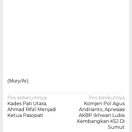
(Mury/Ar)
Navigasi
Pos sebelumnya
Pos berikutnya
Kades Pati Utara,
Komjen Pol Agus
pos
Ahmad Rifa’i Menjadi
Andrianto, Apresiasi
Ketua Pasopati
AKBP Ikhwan Lubis
Kembangkan KSJ Di
Sumut