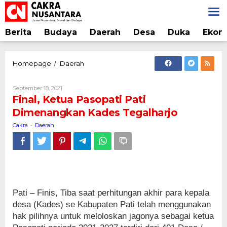
Lewati
ke
konten
Berita
Budaya
Daerah
Desa
Duka
Ekon
Final,
Homepage
Daerah
/
Ketua
Pasopati
Oleh
September 18, 2021
Pati
Cakra
Final, Ketua Pasopati Pati
Dimenangkan
Dimenangkan Kades Tegalharjo
Kades
Tegalharjo
Cakra
Daerah
-
Pati – Finis, Tiba saat perhitungan akhir para kepala
desa (Kades) se Kabupaten Pati telah menggunakan
hak pilihnya untuk meloloskan jagonya sebagai ketua