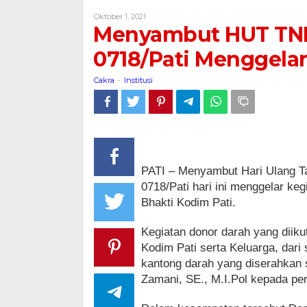
TNI
Oleh
Oktober 1, 2021
ke-
Cakra
Menyambut HUT TNI 
76
ta
0718/Pati Menggelar
2021
Kodim
Cakra
Institusi
-
0718/Pati
Menggelar
Kegiatan
Sosial
Donor
Darah
PATI – Menyambut Hari Ulang Ta
0718/Pati hari ini menggelar keg
Bhakti Kodim Pati.
Kegiatan donor darah yang diiku
Kodim Pati serta Keluarga, dari
kantong darah yang diserahkan s
Zamani, SE., M.I.Pol kepada pe