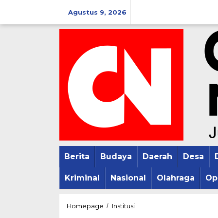
Lewati
Agustus 9, 2026
ke
konten
Berita
Budaya
Daerah
Desa
Kriminal
Nasional
Olahraga
Op
Menyambut
Homepage
Institusi
/
HUT