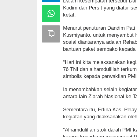
Dalam kesempatan tersebut Dan
Kodim dan Persit yang diatur s
ketat.
Menurut penuturan Dandim Pati m
Kusmiyanto, untuk menyambut H
sosial diantaranya adalah Reha
bantuan paket sembako kepada 
“Hari ini kita melaksanakan keg
76 TNI dan alhamdulillah terku
simbolis kepada perwakilan PMI
Ia menambahkan selain kegiatan 
antara lain Ziarah Nasional k
Sementara itu, Erlina Kasi Pel
kegiatan yang dilaksanakan oleh
“Alhamdulillah stok darah PMI 
karena kesadaran masyarakat Pa