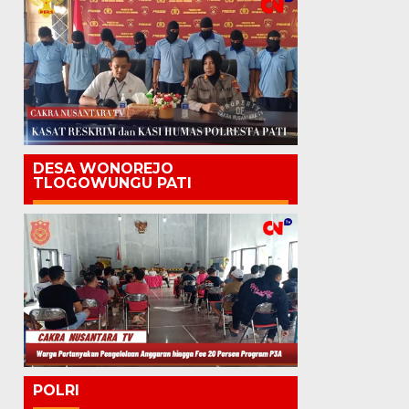
DESA WONOREJO
TLOGOWUNGU PATI
POLRI