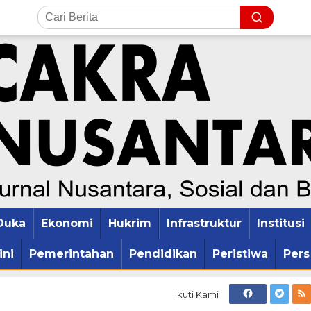
Duka
Ekonomi
Hukrim
Infrastruktur
Institusi
ini
Pemerintahan
Pendidikan
Peristiwa
Pers
Ikuti Kami