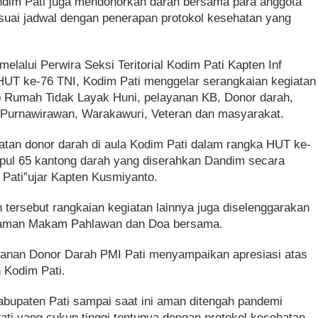
dim Pati juga mendonorkan darah bersama para anggota
esuai jadwal dengan penerapan protokol kesehatan yang
elalui Perwira Seksi Teritorial Kodim Pati Kapten Inf
UT ke-76 TNI, Kodim Pati menggelar serangkaian kegiatan
b Rumah Tidak Layak Huni, pelayanan KB, Donor darah,
Purnawirawan, Warakawuri, Veteran dan masyarakat.
iatan donor darah di aula Kodim Pati dalam rangka HUT ke-
mpul 65 kantong darah yang diserahkan Dandim secara
 Pati”ujar Kapten Kusmiyanto.
tersebut rangkaian kegiatan lainnya juga diselenggarakan
e Taman Makam Pahlawan dan Doa bersama.
ayanan Donor Darah PMI Pati menyampaikan apresiasi atas
 Kodim Pati.
kabupaten Pati sampai saat ini aman ditengah pandemi
ti yang cukup tinggi tentunya dengan protokol kesehatan