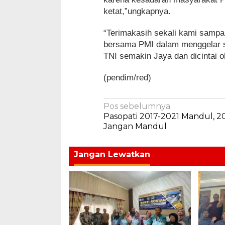
ketat,”ungkapnya.
“Terimakasih sekali kami sampai
bersama PMI dalam menggelar s
TNI semakin Jaya dan dicintai 
(pendim/red)
Navigasi
Pos sebelumnya
Pasopati 2017-2021 Mandul, 2
pos
Jangan Mandul
Jangan Lewatkan