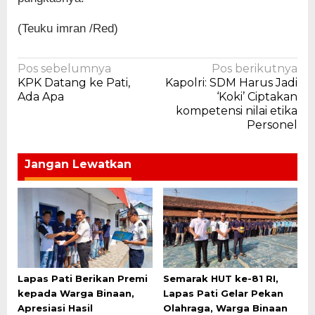
(Teuku imran /Red)
Navigasi
Pos sebelumnya
Pos berikutnya
KPK Datang ke Pati,
Kapolri: SDM Harus Jadi
pos
Ada Apa
‘Koki’ Ciptakan
kompetensi nilai etika
Personel
Jangan Lewatkan
Lapas Pati Berikan Premi
Semarak HUT ke-81 RI,
kepada Warga Binaan,
Lapas Pati Gelar Pekan
Apresiasi Hasil
Olahraga, Warga Binaan