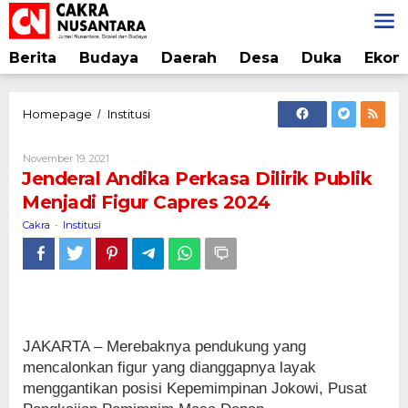
Lewati
ke
konten
Berita
Budaya
Daerah
Desa
Duka
Ekon
Jenderal
Homepage
Institusi
/
Andika
Perkasa
Oleh
November 19, 2021
Dilirik
Cakra
Jenderal Andika Perkasa Dilirik Publik
Publik
Menjadi Figur Capres 2024
Menjadi
Figur
Cakra
Institusi
-
Capres
2024
JAKARTA – Merebaknya pendukung yang
mencalonkan figur yang dianggapnya layak
menggantikan posisi Kepemimpinan Jokowi, Pusat