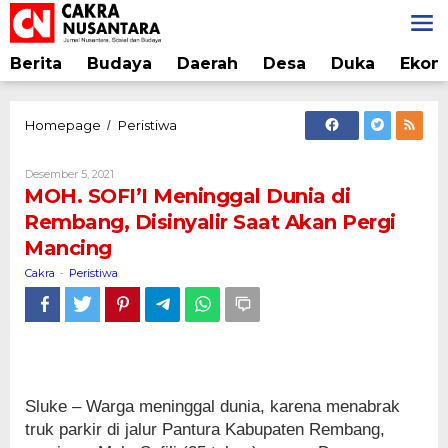
Lewati
ke
konten
Berita
Budaya
Daerah
Desa
Duka
Ekon
MOH.
Homepage
Peristiwa
/
SOFI'I
Meninggal
Oleh
Desember 5, 2021
Dunia
Cakra
MOH. SOFI’I Meninggal Dunia di
di
Rembang, Disinyalir Saat Akan Pergi
Rembang,
Mancing
Disinyalir
Saat
Cakra
Peristiwa
-
Akan
Pergi
Mancing
Sluke – Warga meninggal dunia, karena menabrak
truk parkir di jalur Pantura Kabupaten Rembang,