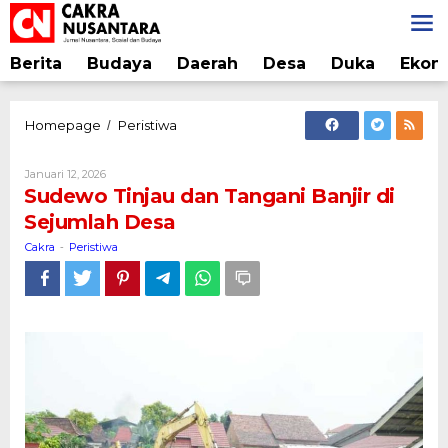
Lewati
ke
konten
Berita
Budaya
Daerah
Desa
Duka
Ekon
Sudewo
Homepage
Peristiwa
/
Tinjau
dan
Oleh
Januari 12, 2026
Tangani
Cakra
Sudewo Tinjau dan Tangani Banjir di
Banjir
Sejumlah Desa
di
Sejumlah
Cakra
Peristiwa
-
Desa