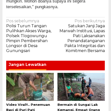
mungkin. Mohon doanya supaya ini segera
terselesaikan,” pungkasnya.
Navigasi
Pos sebelumnya
Pos berikutnya
Polisi Turun Tangan
Satukan Janji Jaga
pos
Pulihkan Akses Warga,
Marwah Institusi, Lapas
Polsek Tlogowungu
Pati Laksanakan
Pimpin Pembersihan
Penandatanganan
Longsor di Desa
Pakta Integritas dan
Gunungsari
Komitmen Bersama
Jangan Lewatkan
Video Viral!!.. Penemuan
Bermain di Sungai Lak
Bayi di Puri Pati
Kemangi, Empat Orang