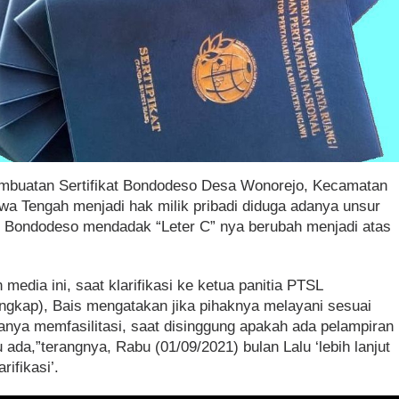
mbuatan Sertifikat Bondodeso Desa Wonorejo, Kecamatan
wa Tengah menjadi hak milik pribadi diduga adanya unsur
h Bondodeso mendadak “Leter C” nya berubah menjadi atas
edia ini, saat klarifikasi ke ketua panitia PTSL
engkap), Bais mengatakan jika pihaknya melayani sesuai
anya memfasilitasi, saat disinggung apakah ada pelampiran
u ada,”terangnya, Rabu (01/09/2021) bulan Lalu ‘lebih lanjut
rifikasi’.