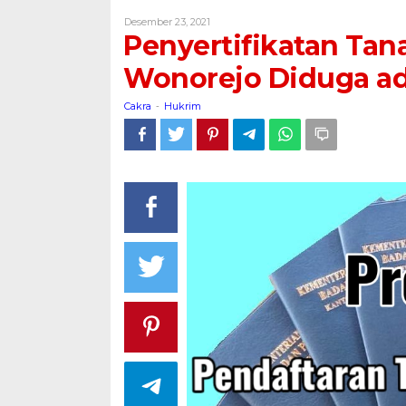
'Bondodeso'
Oleh
Desember 23, 2021
Desa
Cakra
Penyertifikatan Tan
Wonorejo
Diduga
Wonorejo Diduga ad
ada
Manipulasi
Cakra
Hukrim
-
Data