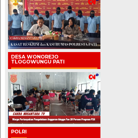
DESA WONOREJO
TLOGOWUNGU PATI
POLRI