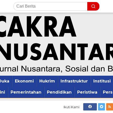
Duka
Ekonomi
Hukrim
Infrastruktur
Institusi
ini
Pemerintahan
Pendidikan
Peristiwa
Pers
Ikuti Kami