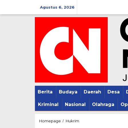
Lewati
Agustus 6, 2026
ke
konten
Berita
Budaya
Daerah
Desa
Kriminal
Nasional
Olahraga
Op
Penyertifikatan
Homepage
Hukrim
/
Tanah