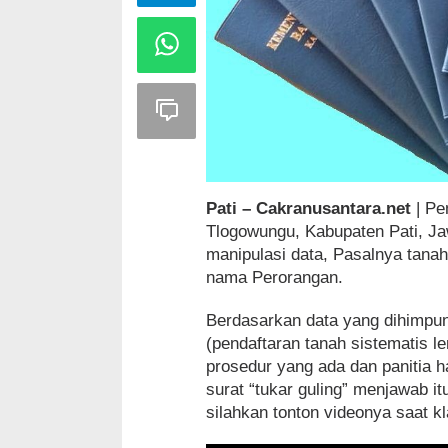
Pati – Cakranusantara.net
| Pe
Tlogowungu, Kabupaten Pati, Ja
manipulasi data, Pasalnya tana
nama Perorangan.
Berdasarkan data yang dihimpun m
(pendaftaran tanah sistematis l
prosedur yang ada dan panitia h
surat “tukar guling” menjawab it
silahkan tonton videonya saat kla