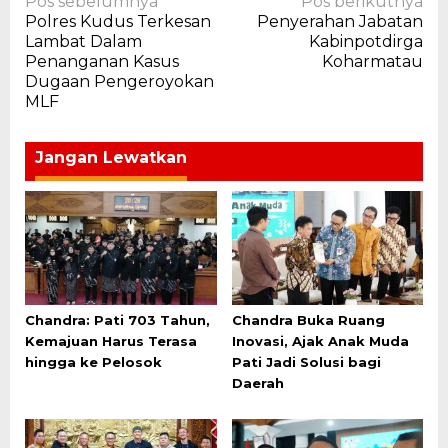
Navigasi
Pos sebelumnya
Pos berikutnya
Polres Kudus Terkesan
Penyerahan Jabatan
pos
Lambat Dalam
Kabinpotdirga
Penanganan Kasus
Koharmatau
Dugaan Pengeroyokan
MLF
Jangan Lewatkan
Chandra: Pati 703 Tahun,
Chandra Buka Ruang
Kemajuan Harus Terasa
Inovasi, Ajak Anak Muda
hingga ke Pelosok
Pati Jadi Solusi bagi
Daerah