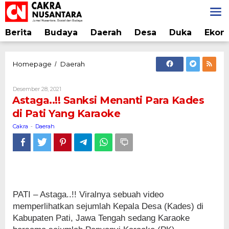
Lewati
ke
konten
Berita
Budaya
Daerah
Desa
Duka
Ekon
Astaga..!!
Homepage
Daerah
/
Sanksi
Menanti
Oleh
Desember 28, 2021
Para
Cakra
Astaga..!! Sanksi Menanti Para Kades
Kades
di Pati Yang Karaoke
di
Pati
Cakra
Daerah
-
Yang
Karaoke
PATI – Astaga..!! Viralnya sebuah video
memperlihatkan sejumlah Kepala Desa (Kades) di
Kabupaten Pati, Jawa Tengah sedang Karaoke