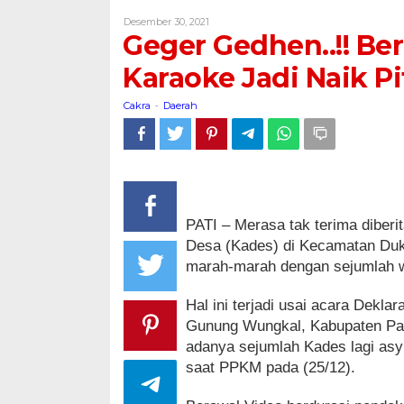
Berita
Oleh
Desember 30, 2021
Viral
Cakra
Geger Gedhen..!! Be
Oknum
Kades
Karaoke Jadi Naik P
Karaoke
Jadi
Cakra
Daerah
-
Naik
Pitam
PATI – Merasa tak terima diber
Desa (Kades) di Kecamatan Duku
marah-marah dengan sejumlah 
Hal ini terjadi usai acara Dekl
Gunung Wungkal, Kabupaten Pat
adanya sejumlah Kades lagi as
saat PPKM pada (25/12).