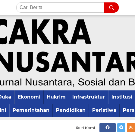
Duka
Ekonomi
Hukrim
Infrastruktur
Institusi
ini
Pemerintahan
Pendidikan
Peristiwa
Pers
Ikuti Kami