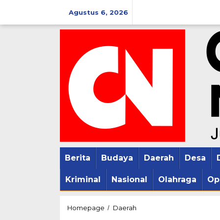
Lewati
Agustus 6, 2026
ke
konten
Berita
Budaya
Daerah
Desa
Kriminal
Nasional
Olahraga
Op
Geger
Homepage
Daerah
/
Gedhen..!!