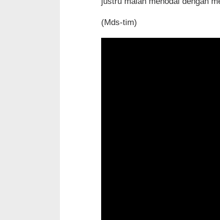
justru malah menodai dengan me
(Mds-tim)