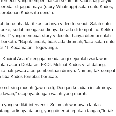
 tersebut yang memperlihatkan sejumlah Kades lagi asyik
beredar di jagad maya (story Whatsapp) salah satu Kades,
erobohan Kades itu sendiri.
 berusaha klarifikasi adanya video tersebut. Salah satu
aoke, sudah mengakui dirinya berada di tempat itu. Ketika
es ‘T’ yang membuat story video itu, hanya ditemui salah
berkata. “Bapak tindak, tidak ada dirumah,”kata salah satu
es ‘T’ Kecamatan Tlogowungu.
ral ‘Khoirul Anam’ sengaja mendatangi sejumlah wartawan
iputan acara Deklarasi FKDI. Melihat Kades viral datang,
ta hak jawab atas pemberitaan dirinya. Namun, tak sempat
a-tiba Kades tersebut berucap.
co ndi sing musuh (jawa-red), Dengan kejadian ini akhirnya
 lawan,” ucapnya dengan wajah yang marah.
 yang sedikit intervensi. Sejumlah wartawan lantas
atang, artisnya datang, yang disertai tepukan tangan,”teriak