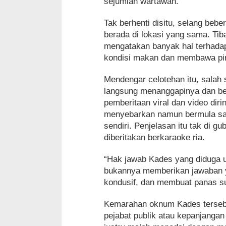
sejumlah wartawan.
Tak berhenti disitu, selang beb
berada di lokasi yang sama. Tib
mengatakan banyak hal terhadap
kondisi makan dan membawa pir
Mendengar celotehan itu, salah
langsung menanggapinya dan ber
pemberitaan viral dan video dir
menyebarkan namun bermula saat
sendiri. Penjelasan itu tak di g
diberitakan berkaraoke ria.
“Hak jawab Kades yang diduga 
bukannya memberikan jawaban y
kondusif, dan membuat panas s
Kemarahan oknum Kades tersebu
pejabat publik atau kepanjanga