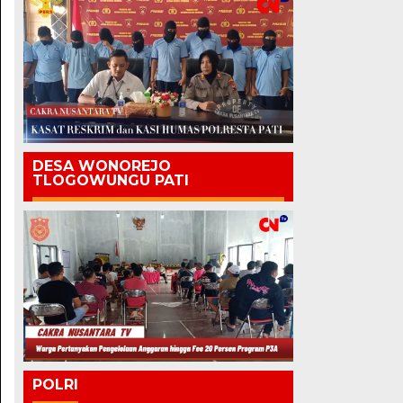
DESA WONOREJO
TLOGOWUNGU PATI
POLRI