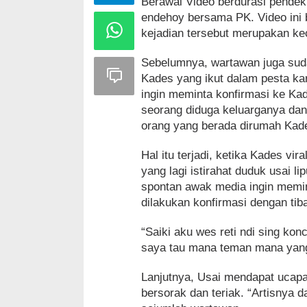
Berawal Video berdurasi pendek
endehoy bersama PK. Video ini 
kejadian tersebut merupakan kec
Sebelumnya, wartawan juga sudah
Kades yang ikut dalam pesta kar
ingin meminta konfirmasi ke Kad
seorang diduga keluarganya dan 
orang yang berada dirumah Kad
Hal itu terjadi, ketika Kades vi
yang lagi istirahat duduk usai l
spontan awak media ingin memin
dilakukan konfirmasi dengan tib
“Saiki aku wes reti ndi sing kon
saya tau mana teman mana yang
Lanjutnya, Usai mendapat ucapan
bersorak dan teriak. “Artisnya d