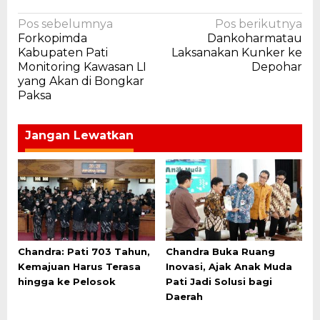
Navigasi
Pos sebelumnya
Pos berikutnya
Forkopimda
Dankoharmatau
pos
Kabupaten Pati
Laksanakan Kunker ke
Monitoring Kawasan LI
Depohar
yang Akan di Bongkar
Paksa
Jangan Lewatkan
Chandra: Pati 703 Tahun,
Chandra Buka Ruang
Kemajuan Harus Terasa
Inovasi, Ajak Anak Muda
hingga ke Pelosok
Pati Jadi Solusi bagi
Daerah