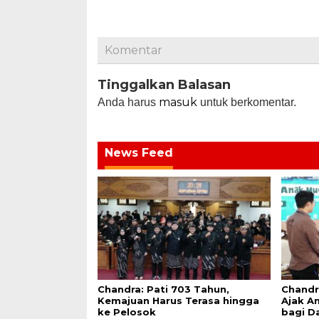
Komentar
Tinggalkan Balasan
masuk
Anda harus
untuk berkomentar.
News Feed
Chandra: Pati 703 Tahun,
Chandr
Kemajuan Harus Terasa hingga
Ajak An
ke Pelosok
bagi D