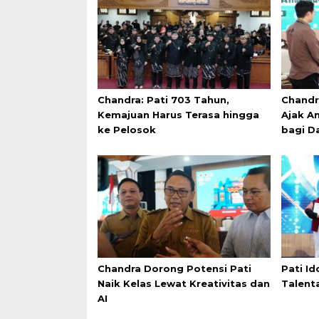
Chandra: Pati 703 Tahun,
Chandr
Kemajuan Harus Terasa hingga
Ajak An
ke Pelosok
bagi D
Chandra Dorong Potensi Pati
Pati Id
Naik Kelas Lewat Kreativitas dan
Talent
AI