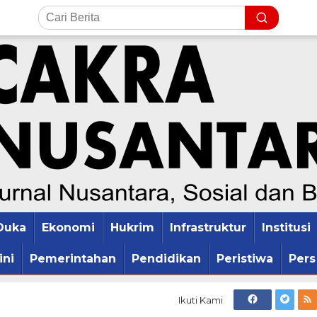
Duka
Ekonomi
Hukrim
Infrastruktur
Institusi
ini
Pemerintahan
Pendidikan
Peristiwa
Pers
Ikuti Kami