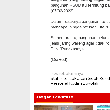
bangunan RSUD itu terhitung ba
(07/02/2022).
Dalam rusaknya bangunan itu tid
mencapai hingga ratusan juta r
Sementara itu, bangunan belum di
jenis jaring wareng agar tidak 
PLN.”Pungkasnya.
(Ds/Red)
Navigasi
Pos sebelumnya
Staf Intel Lakukan Sidak Ken
pos
Personel Kodim Boyolali
Jangan Lewatkan