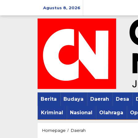
Lewati
Agustus 8, 2026
ke
konten
Berita
Budaya
Daerah
Desa
Kriminal
Nasional
Olahraga
Op
Ironis!!..
Homepage
Daerah
/
Baru