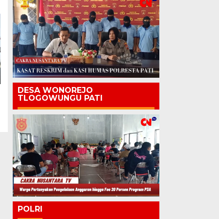
DESA WONOREJO
TLOGOWUNGU PATI
POLRI