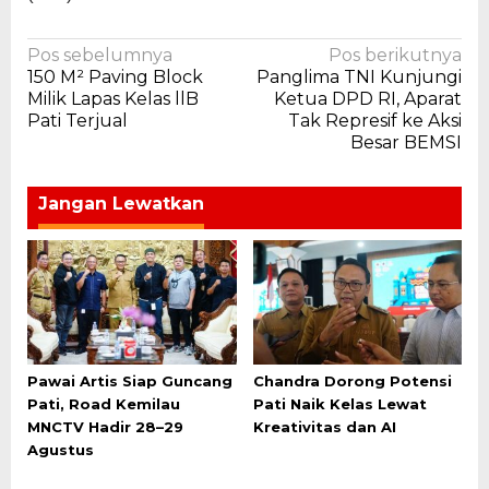
Navigasi
Pos sebelumnya
Pos berikutnya
150 M² Paving Block
Panglima TNI Kunjungi
pos
Milik Lapas Kelas llB
Ketua DPD RI, Aparat
Pati Terjual
Tak Represif ke Aksi
Besar BEMSI
Jangan Lewatkan
Pawai Artis Siap Guncang
Chandra Dorong Potensi
Pati, Road Kemilau
Pati Naik Kelas Lewat
MNCTV Hadir 28–29
Kreativitas dan AI
Agustus