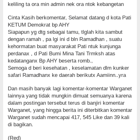
keliling ta ora min admin nek ora ntok kebangetan
Cinta Kasih berkomentar, Selamat datang d kota Pati
KETUM Demokrat bp AHY
Siapapun yg dtg sebagai tamu, tlglah kita sambut
dengan ramah , pa lgi ini d bln Ramadhan , suatu
kehormatan buat masyarakat Pati ntuk kunjunga
perdanax , d Pati Bumi Mina Tani Trmksh atas
kedatanganx Bp AHY beserta romb.,
Semoga d beri kesehatan , keselamatan dlm kunker
safari Ramadhanx ke daerah berikutx Aamiinn..yra
Dan masih banyak lagi komentar-komentar Warganet
lainnya yang tidak mungkin dimuat semuanya karena
dalam postingan tersebut terus di banjiri komentar
Warganet, yang hingga berita ini diterbitkan komentar
Warganet sudah mencapai 417, 545 Like dan 39 kali
di bagikan.
(Red)