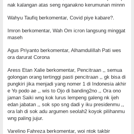
nak kalangan atas seng nganakno kerumunan minnn
Wahyu Taufiq berkomentar, Covid piye kabare?.
Imron berkomentar, Wah Om icron langsung minggat
maseh
Agus Priyanto berkomentar, Alhamdulillah Pati wes
ora darurat Corona
Aress Etan Xalie berkomentar, Pencitraan ,, semua
golongan orang tertinggi pasti pencitraan ,, gk bisa di
pungkiri jika menjadi yang nomer 1 di Indonesia akhir
e Yo podo ae ,, wis to Ojo di banding2no ,, Ora ono
jaman Saiki wng kok lurus lempeng galeng nk ijeh
edan jabatan ,, sok spo sng dadi y iku presidenmu ,,
ora lah di sok adu argumen seolah2 koyok pilihanmu
wng paling jujur.
Varelino Fahreza berkomentar, woi ntok takbir