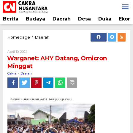
Lewati
ke
konten
Berita
Budaya
Daerah
Desa
Duka
Ekon
Warganet:
Homepage
Daerah
/
AHY
Datang,
Oleh
April 10, 2022
Omicron
Cakra
Warganet: AHY Datang, Omicron
Minggat
Minggat
Cakra
Daerah
-