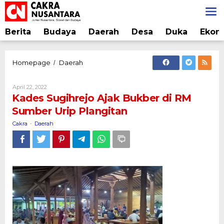
Lewati
ke
konten
Berita
Budaya
Daerah
Desa
Duka
Ekon
Kades
Homepage
Daerah
/
Sugihrejo
Ajak
Oleh
April 22, 2022
Bukber
Cakra
Kades Sugihrejo Ajak Bukber di RM
di
Sumber Urip Plangitan
RM
Sumber
Cakra
Daerah
-
Urip
Plangitan