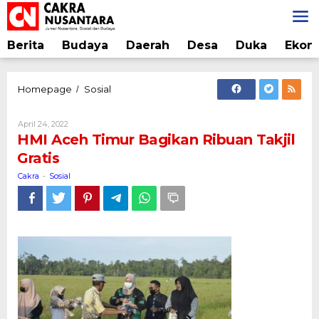
Lewati
ke
konten
Berita
Budaya
Daerah
Desa
Duka
Ekon
HMI
Homepage
Sosial
/
Aceh
Timur
Oleh
April 24, 2022
Bagikan
Cakra
HMI Aceh Timur Bagikan Ribuan Takjil
Ribuan
Gratis
Takjil
Gratis
Cakra
Sosial
-