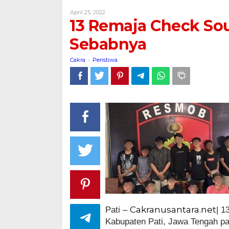
Check
Oleh
April 25, 2022
Sound
Cakra
13 Remaja Check Sou
di
Amankan
Sebabnya
Polisi,
Ini
Cakra
Peristiwa
-
Sebabnya
Cakranusantara.net
Pati –
| 1
Kabupaten Pati, Jawa Tengah p