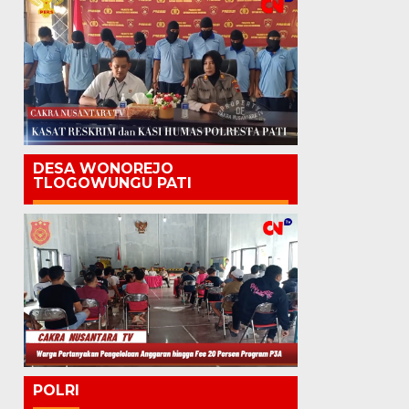
DESA WONOREJO
TLOGOWUNGU PATI
POLRI