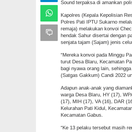
Sound terpaksa di amankan polis
Kapolres (Kepala Kepolisian Re
Polres Pati IPTU Sukarno melal
remaja) melakukan konvoi Che
hendak Sahur disertai dengan p
senjata tajam (Sajam) jenis celu
“Mereka konvoi pada Minggu Pagi
turut Desa Blaru, Kecamatan P
bagi nyawa orang lain, sehing
(Satgas Gakkum) Candi 2022 unt
Adapun anak-anak yang diamank
warga Desa Blaru, HY (17), WP
(17), MIH (17), VA (16), DAR (1
Kelurahan Pati Kidul, Kecamat
Kecamatan Gabus.
“Ke 13 pelaku tersebut masih 