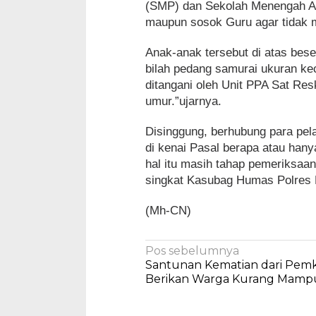
(SMP) dan Sekolah Menengah At
maupun sosok Guru agar tidak 
Anak-anak tersebut di atas beser
bilah pedang samurai ukuran kec
ditangani oleh Unit PPA Sat Res
umur.”ujarnya.
Disinggung, berhubung para pel
di kenai Pasal berapa atau hany
hal itu masih tahap pemeriksa
singkat Kasubag Humas Polres 
(Mh-CN)
Navigasi
Pos sebelumnya
Santunan Kematian dari Pemk
pos
Berikan Warga Kurang Mamp