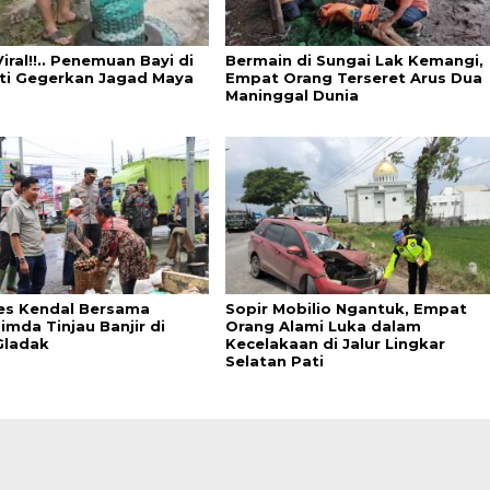
iral!!.. Penemuan Bayi di
Bermain di Sungai Lak Kemangi,
ati Gegerkan Jagad Maya
Empat Orang Terseret Arus Dua
Maninggal Dunia
es Kendal Bersama
Sopir Mobilio Ngantuk, Empat
imda Tinjau Banjir di
Orang Alami Luka dalam
Gladak
Kecelakaan di Jalur Lingkar
Selatan Pati