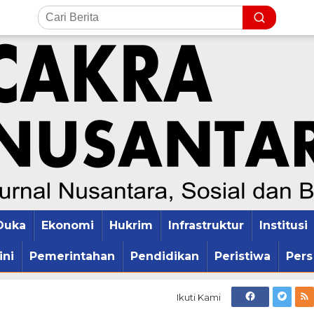
Duka
Ekonomi
Hukrim
Infrastruktur
Institusi
ini
Pemerintahan
Pendidikan
Peristiwa
Pers
Ikuti Kami