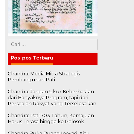
a
Cari
untuk:
Pos-pos Terbaru
Chandra: Media Mitra Strategis
Pembangunan Pati
Chandra: Jangan Ukur Keberhasilan
dari Banyaknya Program, tapi dari
Persoalan Rakyat yang Terselesaikan
a
n
Chandra: Pati 703 Tahun, Kemajuan
k
Harus Terasa hingga ke Pelosok
a
Chandra Buka Ruang Inovasi, Ajak