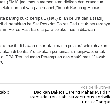
as (SMA) jadi masih memerlukan didikan dari orang tua
melakukan hal yang aneh-aneh,”imbuh Kasubag Humas.
ta barang bukti berupa 1 (satu) bilah celurit dan 1 (satu)
il di serahkan ke Sat Reskrim Polres Pati untuk perkarany
krim Polres Pati, karena para pelaku masih dibawah
aku masih di bawah umur atau masih pelajar/ sekolah akan
a akan di berikan/ dilakukan pembinaan, menjawab; untuk
an di PPA (Perlindungan Perempuan dan Anak) mas.”Jawab
Pati.
Pos berikutny
ab di
Bagikan Baksos Bareng Mahasiswa da
u
Pemuda, Teruslah Berkontribusi Terbai
untuk Bangs