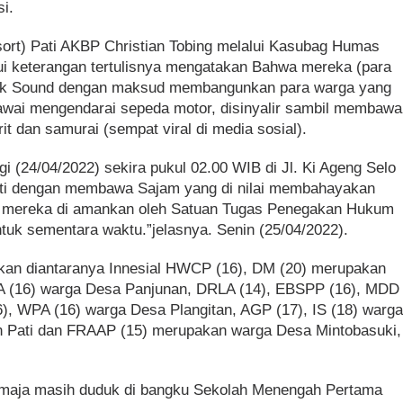
i.
sort) Pati AKBP Christian Tobing melalui Kasubag Humas
ui keterangan tertulisnya mengatakan Bahwa mereka (para
ck Sound dengan maksud membangunkan para warga yang
awai mengendarai sepeda motor, disinyalir sambil membawa
rit dan samurai (sempat viral di media sosial).
 (24/04/2022) sekira pukul 02.00 WIB di Jl. Ki Ageng Selo
ati dengan membawa Sajam yang di nilai membahayakan
ga mereka di amankan oleh Satuan Tugas Penegakan Hukum
uk sementara waktu.”jelasnya. Senin (25/04/2022).
an diantaranya Innesial HWCP (16), DM (20) merupakan
A (16) warga Desa Panjunan, DRLA (14), EBSPP (16), MDD
6), WPA (16) warga Desa Plangitan, AGP (17), IS (18) warg
an Pati dan FRAAP (15) merupakan warga Desa Mintobasuki,
remaja masih duduk di bangku Sekolah Menengah Pertama