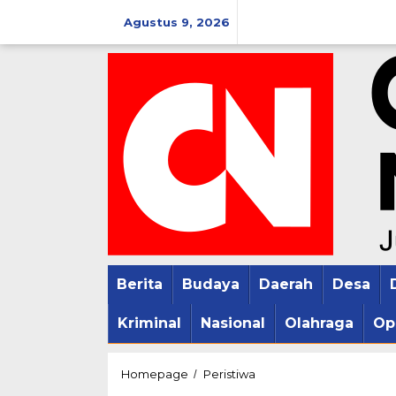
Lewati
Agustus 9, 2026
ke
konten
Berita
Budaya
Daerah
Desa
Kriminal
Nasional
Olahraga
Op
13
Homepage
Peristiwa
/
Remaja