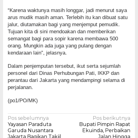
“Karena waktunya masih longgar, jadi menurut saya
arus mudik masih aman. Terlebih itu kan dibuat satu
jalur, diutamakan bagi yang menjemput pemudik.
Tujuan kita di sini mendoakan dan memberikan
semangat bagi para sopir karena membawa 500
orang. Mungkin ada juga yang pulang dengan
kendaraan lain”, jelasnya.
Dalam penjemputan tersebut, ikut serta sejumlah
personel dari Dinas Perhubungan Pati, IKKP dan
perantau dari Jakarta yang mendampingi selama di
perjalanan.
(po1/PO/MK)
Navigasi
Pos sebelumnya
Pos berikutnya
Yayasan Paraduta
Bupati Pimpin Rapat
pos
Garuda Nusantara
Ekuinda, Perbaikan
Jakarta Bagikan Takjil
Jalan Hingga