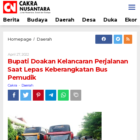
Lewati
ke
konten
Berita
Budaya
Daerah
Desa
Duka
Ekon
Bupati
Homepage
Daerah
/
Doakan
Kelancaran
Oleh
April 27, 2022
Perjalanan
Cakra
Bupati Doakan Kelancaran Perjalanan
Saat
Saat Lepas Keberangkatan Bus
Lepas
Pemudik
Keberangkatan
Bus
Cakra
Daerah
-
Pemudik