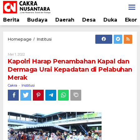
Lewati
ke
konten
Berita
Budaya
Daerah
Desa
Duka
Ekon
Kapolri
Homepage
Institusi
/
Harap
Penambahan
Oleh
Mei 1, 2022
Kapal
Cakra
Kapolri Harap Penambahan Kapal dan
dan
Dermaga Urai Kepadatan di Pelabuhan
Dermaga
Merak
Urai
Kepadatan
Cakra
Institusi
-
di
Pelabuhan
Merak