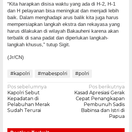
“Kita harapkan disisa waktu yang ada di H-2, H-1
dan H pelayanan bisa meningkat dan menjadi lebih
baik. Dalam menghadapi arus balik kita juga harus
mempersiapkan langkah ekstra dan rekayasa yang
harus dilakukan di wilayah Bakauheni karena akan
terbalik di sana padat dan diperlukan langkah-
langkah khusus,” tutup Sigit.
(Jr/CN)
#kapolri
#mabespolri
#polri
Navigasi
Pos sebelumnya
Pos berikutnya
Kapolri Sebut
Kasad Apresiasi Gerak
pos
Kepadatan di
Cepat Penangkapan
Pelabuhan Merak
Pembunuh Sadis
Sudah Terurai
Babinsa dan Istri di
Papua