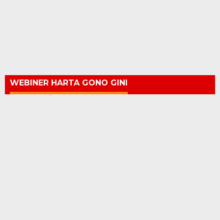
WEBINER TINDAK PIDANA DAN
PERTANGGUNGJAWABAN