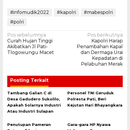
#infomudik2022
#kapolri
#mabespolri
#polri
Navigasi
Pos sebelumnya
Pos berikutnya
Curah Hujan Tinggi
Kapolri Harap
pos
Akibatkan Jl Pati-
Penambahan Kapal
Tlogowungu Macet
dan Dermaga Urai
Kepadatan di
Pelabuhan Merak
Posting Terkait
Tambang Galian C di
Personel TNI Geruduk
Desa Gadudero Sukolilo,
Polresta Pati, Beri
Apakah Solarnya Industri
Kejutan Hari Bhayangkara
Atau Industri Sulapan
Penutupan Pameran
Gara-gara HP Nyawa