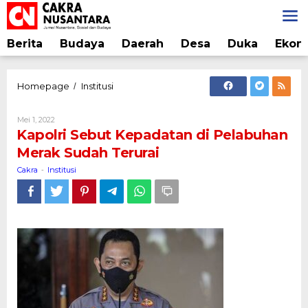
Lewati
ke
konten
Berita
Budaya
Daerah
Desa
Duka
Ekon
Kapolri
Homepage
Institusi
/
Sebut
Kepadatan
Oleh
Mei 1, 2022
di
Cakra
Kapolri Sebut Kepadatan di Pelabuhan
Pelabuhan
Merak Sudah Terurai
Merak
Sudah
Cakra
Institusi
-
Terurai