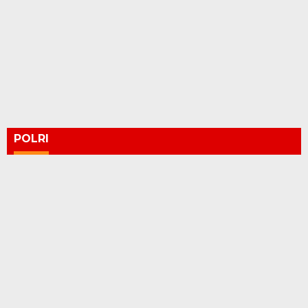
POLRI
Standarisasi Knalpot Brong
WEBINER PELATIHAN ADVOKAT KORBAN
TINDAK PIDANA
WEBINER SKILL MENANG