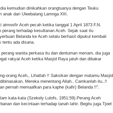
n dia kemudian dinikahkan orangtuanya dengan Teuku
 anak dari Uleebalang Lamnga XIII.
atmosfir Aceh pecah ketika tanggal 1 April 1873 F.N.
erang terhadap kesultanan Aceh. Sejak saat itu
rbuan Belanda ke Aceh selalu berhasil dipukul kembali
k tentu ada disana.
 perang wanita perkasa itu dan dentuman meriam, dia juga
at rakyat Aceh ketika Masjid Raya jatuh dan dibakar
ng-orang Aceh,, Lihatlah !! Saksikan dengan matamu Masji
a dibinasakan, Mereka menentang Allah.. Camkanlah itu..!!
an pernah memaafkan para kaphe (kafir) Belanda !!”.
lam kata-kata (Szekely Lulofs, 1951:59).Perang Aceh
banan dan kecintaan terhadap tanah lahir. Begitu juga Tjoet