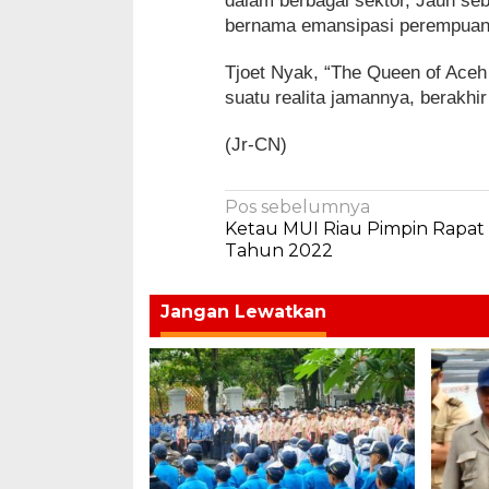
dalam berbagai sektor, Jauh se
bernama emansipasi perempuan
Tjoet Nyak, “The Queen of Aceh
suatu realita jamannya, berakhi
(Jr-CN)
Navigasi
Pos sebelumnya
Ketau MUI Riau Pimpin Rapat
pos
Tahun 2022
Jangan Lewatkan