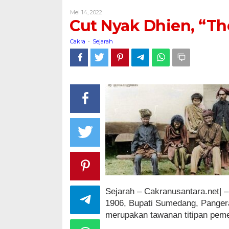
Dhien,
Oleh
Mei 14, 2022
"The
Cakra
Cut Nyak Dhien, “Th
Queen
of
Cakra
Sejarah
-
Aceh
Battle"
Sejarah – Cakranusantara.net| 
1906, Bupati Sumedang, Pangera
merupakan tawanan titipan peme