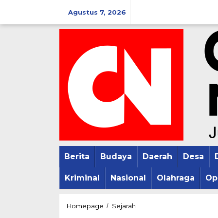
Lewati
Agustus 7, 2026
ke
konten
Berita
Budaya
Daerah
Desa
Kriminal
Nasional
Olahraga
Op
Cut
Homepage
Sejarah
/
Nyak