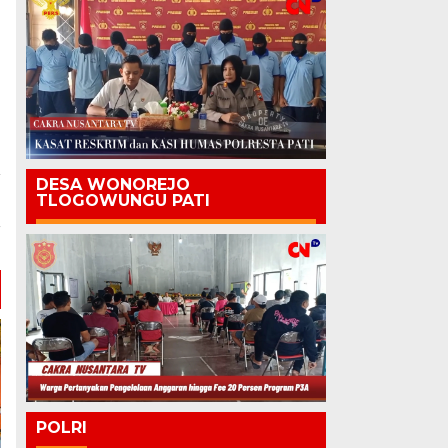
DESA WONOREJO
a
TLOGOWUNGU PATI
i
r
POLRI