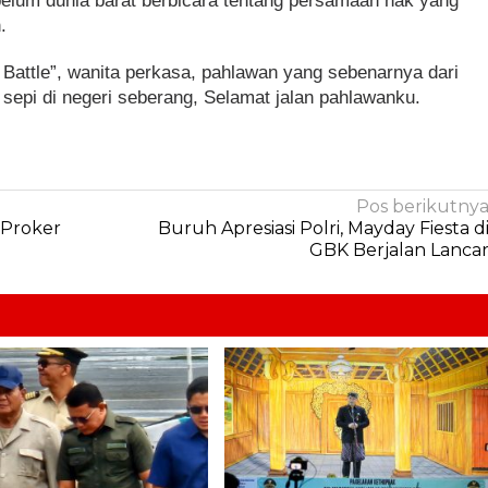
belum dunia barat berbicara tentang persamaan hak yang
.
 Battle”, wanita perkasa, pahlawan yang sebenarnya dari
r sepi di negeri seberang, Selamat jalan pahlawanku.
Pos berikutny
 Proker
Buruh Apresiasi Polri, Mayday Fiesta d
GBK Berjalan Lanca