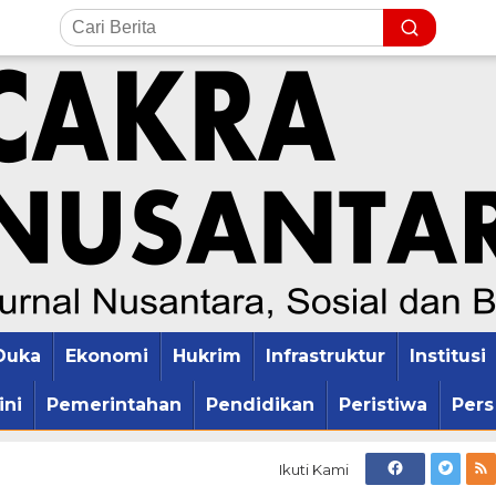
Duka
Ekonomi
Hukrim
Infrastruktur
Institusi
ini
Pemerintahan
Pendidikan
Peristiwa
Pers
Ikuti Kami