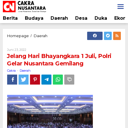
Lewati
ke
konten
Berita
Budaya
Daerah
Desa
Duka
Ekon
Jelang
Homepage
Daerah
/
Hari
Bhayangkara
Oleh
Juni 23, 2022
1
Cakra
Jelang Hari Bhayangkara 1 Juli, Polri
Juli,
Gelar Nusantara Gemilang
Polri
Gelar
Cakra
Daerah
-
Nusantara
Gemilang