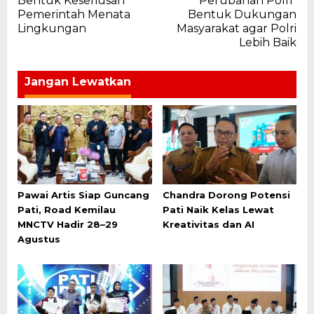
Bentuk Keseriusan
Perubahan Polri”
Pemerintah Menata
Bentuk Dukungan
Lingkungan
Masyarakat agar Polri
Lebih Baik
Jangan Lewatkan
Pawai Artis Siap Guncang
Chandra Dorong Potensi
Pati, Road Kemilau
Pati Naik Kelas Lewat
MNCTV Hadir 28–29
Kreativitas dan AI
Agustus