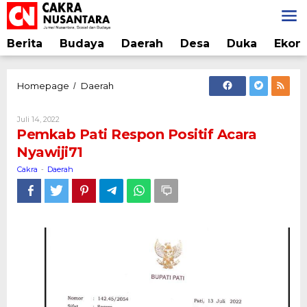
Lewati
ke
konten
Berita
Budaya
Daerah
Desa
Duka
Ekon
Pemkab
Homepage
Daerah
/
Pati
Respon
Oleh
Juli 14, 2022
Positif
Cakra
Pemkab Pati Respon Positif Acara
Acara
Nyawiji71
Nyawiji71
Cakra
Daerah
-