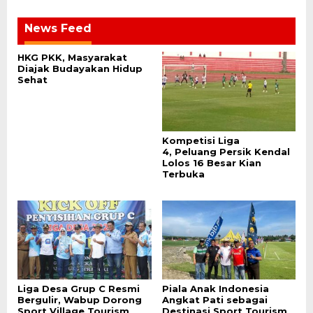
News Feed
HKG PKK, Masyarakat
Diajak Budayakan Hidup
Sehat
Kompetisi Liga
4, Peluang Persik Kendal
Lolos 16 Besar Kian
Terbuka
Liga Desa Grup C Resmi
Piala Anak Indonesia
Bergulir, Wabup Dorong
Angkat Pati sebagai
Sport Village Tourism
Destinasi Sport Tourism