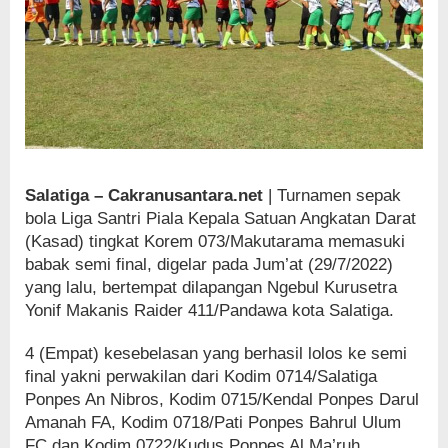
Salatiga – Cakranusantara.net
| Turnamen sepak
bola Liga Santri Piala Kepala Satuan Angkatan Darat
(Kasad) tingkat Korem 073/Makutarama memasuki
babak semi final, digelar pada Jum’at (29/7/2022)
yang lalu, bertempat dilapangan Ngebul Kurusetra
Yonif Makanis Raider 411/Pandawa kota Salatiga.
4 (Empat) kesebelasan yang berhasil lolos ke semi
final yakni perwakilan dari Kodim 0714/Salatiga
Ponpes An Nibros, Kodim 0715/Kendal Ponpes Darul
Amanah FA, Kodim 0718/Pati Ponpes Bahrul Ulum
FC dan Kodim 0722/Kudus Ponpes Al Ma’ruh.