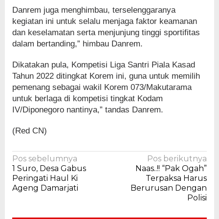
Danrem juga menghimbau, terselenggaranya
kegiatan ini untuk selalu menjaga faktor keamanan
dan keselamatan serta menjunjung tinggi sportifitas
dalam bertanding,” himbau Danrem.
Dikatakan pula, Kompetisi Liga Santri Piala Kasad
Tahun 2022 ditingkat Korem ini, guna untuk memilih
pemenang sebagai wakil Korem 073/Makutarama
untuk berlaga di kompetisi tingkat Kodam
IV/Diponegoro nantinya,” tandas Danrem.
(Red CN)
Navigasi
Pos sebelumnya
Pos berikutnya
1 Suro, Desa Gabus
Naas..!! “Pak Ogah”
pos
Peringati Haul Ki
Terpaksa Harus
Ageng Damarjati
Berurusan Dengan
Polisi