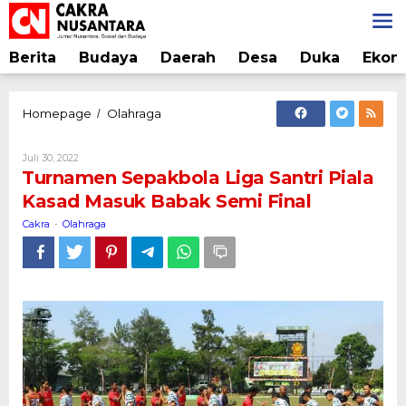
Lewati
ke
konten
Berita
Budaya
Daerah
Desa
Duka
Ekon
Turnamen
Homepage
Olahraga
/
Sepakbola
Liga
Oleh
Juli 30, 2022
Santri
Cakra
Turnamen Sepakbola Liga Santri Piala
Piala
Kasad Masuk Babak Semi Final
Kasad
Masuk
Cakra
Olahraga
-
Babak
Semi
Final