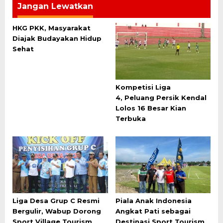
Jangan Lewatkan
HKG PKK, Masyarakat
Diajak Budayakan Hidup
Sehat
Kompetisi Liga
4, Peluang Persik Kendal
Lolos 16 Besar Kian
Terbuka
Liga Desa Grup C Resmi
Piala Anak Indonesia
Bergulir, Wabup Dorong
Angkat Pati sebagai
Sport Village Tourism
Destinasi Sport Tourism