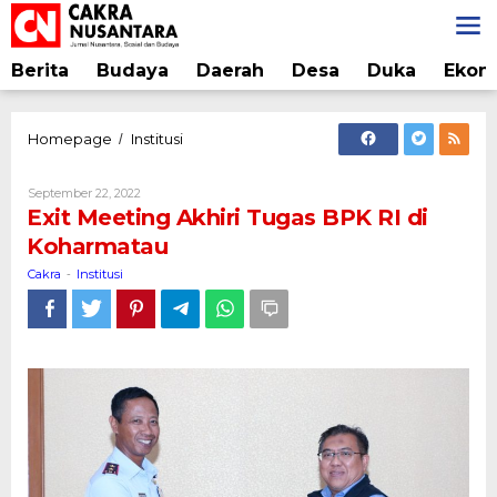
Lewati
ke
konten
Berita
Budaya
Daerah
Desa
Duka
Ekon
Exit
Homepage
Institusi
/
Meeting
Akhiri
Oleh
September 22, 2022
Tugas
Cakra
Exit Meeting Akhiri Tugas BPK RI di
BPK
Koharmatau
RI
di
Cakra
Institusi
-
Koharmatau