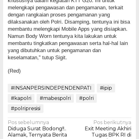
khususnya dalam kegiatan KTT G20. Ini untuk
melengkapi pengawasan dan pengamanan, terkait
dengan rangkaian proses pengamanan yang
dilaksanakan oleh Polri. Disamping, tentunya ini bisa
membantu melengkapi Mobile Apps yang disiapkan.
Namun Body Worn tentunya kita lakukan untuk
membantu tingkatkan pengawasan serta hal-hal lain
yang dibutuhkan untuk pengamanan dan
keselamatan,” tutup Sigit.
(Red)
#INSANPERSINDEPENDENPATI
#ipip
#kapolri
#mabespolri
#polri
#polripresisi
Navigasi
Pos sebelumnya
Pos berikutnya
Diduga Surat Bodong!!..
Exit Meeting Akhiri
pos
Alamak, Ternyata Berita
Tugas BPK RI di