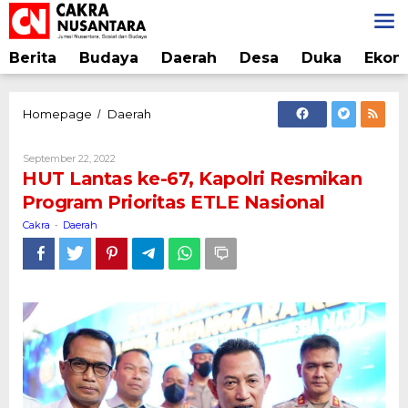
Lewati
ke
konten
Berita
Budaya
Daerah
Desa
Duka
Ekon
HUT
Homepage
Daerah
/
Lantas
ke-
Oleh
September 22, 2022
67,
Cakra
HUT Lantas ke-67, Kapolri Resmikan
Kapolri
Program Prioritas ETLE Nasional
Resmikan
Program
Cakra
Daerah
-
Prioritas
ETLE
Nasional