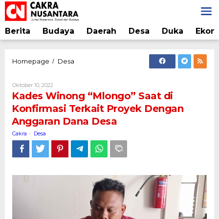
Lewati
ke
konten
Berita
Budaya
Daerah
Desa
Duka
Ekon
Kades
Homepage
Desa
/
Winong
"Mlongo"
Oleh
Oktober 10, 2022
Saat
Cakra
Kades Winong “Mlongo” Saat di
di
Konfirmasi Terkait Proyek Dengan
Konfirmasi
Anggaran Dana Desa
Terkait
Proyek
Cakra
Desa
-
Dengan
Anggaran
Dana
Desa