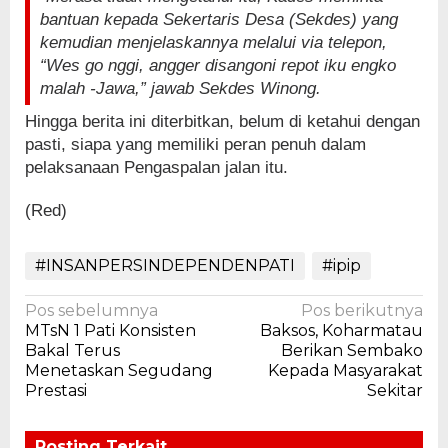
bantuan kepada Sekertaris Desa (Sekdes) yang
kemudian menjelaskannya melalui via telepon,
“Wes go nggi, angger disangoni repot iku engko
malah -Jawa,” jawab Sekdes Winong.
Hingga berita ini diterbitkan, belum di ketahui dengan
pasti, siapa yang memiliki peran penuh dalam
pelaksanaan Pengaspalan jalan itu.
(Red)
#INSANPERSINDEPENDENPATI
#ipip
Navigasi
Pos sebelumnya
Pos berikutnya
MTsN 1 Pati Konsisten
Baksos, Koharmatau
pos
Bakal Terus
Berikan Sembako
Menetaskan Segudang
Kepada Masyarakat
Prestasi
Sekitar
Posting Terkait