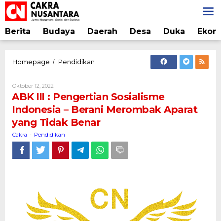
Lewati
ke
konten
Berita
Budaya
Daerah
Desa
Duka
Ekon
ABK
Homepage
Pendidikan
/
lll
:
Oleh
Oktober 12, 2022
Pengertian
Cakra
ABK lll : Pengertian Sosialisme
Sosialisme
Indonesia – Berani Merombak Aparat
Indonesia
yang Tidak Benar
-
Berani
Cakra
Pendidikan
-
Merombak
Aparat
yang
Tidak
Benar