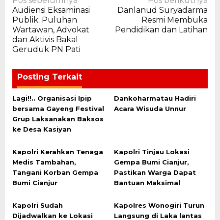
Navigasi
Pos sebelumnya
Pos berikutnya
Audiensi Eksaminasi
Danlanud Suryadarma
pos
Publik: Puluhan
Resmi Membuka
Wartawan, Advokat
Pendidikan dan Latihan
dan Aktivis Bakal
Geruduk PN Pati
Posting Terkait
Lagi!!.. Organisasi Ipip
Dankoharmatau Hadiri
bersama Gayeng Festival
Acara Wisuda Unnur
Grup Laksanakan Baksos
ke Desa Kasiyan
Kapolri Kerahkan Tenaga
Kapolri Tinjau Lokasi
Medis Tambahan,
Gempa Bumi Cianjur,
Tangani Korban Gempa
Pastikan Warga Dapat
Bumi Cianjur
Bantuan Maksimal
Kapolri Sudah
Kapolres Wonogiri Turun
Dijadwalkan ke Lokasi
Langsung di Laka lantas