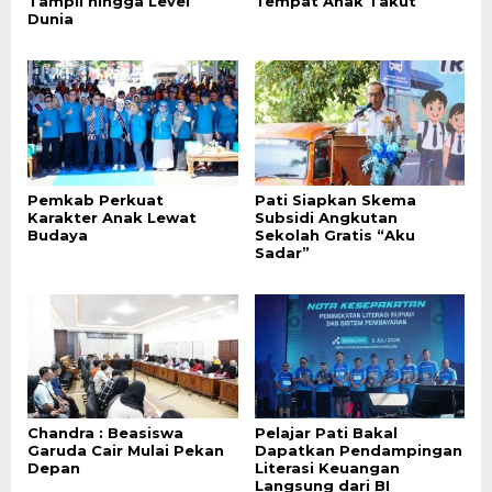
Tampil hingga Level
Tempat Anak Takut
Dunia
Pemkab Perkuat
Pati Siapkan Skema
Karakter Anak Lewat
Subsidi Angkutan
Budaya
Sekolah Gratis “Aku
Sadar”
Chandra : Beasiswa
Pelajar Pati Bakal
Garuda Cair Mulai Pekan
Dapatkan Pendampingan
Depan
Literasi Keuangan
Langsung dari BI