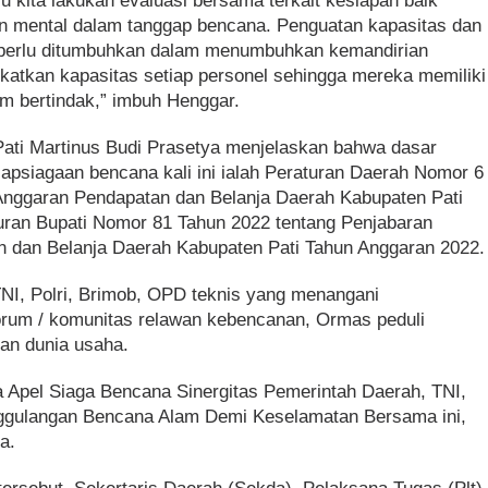
lu kita lakukan evaluasi bersama terkait kesiapan baik
dan mental dalam tanggap bencana. Penguatan kapasitas dan
 perlu ditumbuhkan dalam menumbuhkan kemandirian
atkan kapasitas setiap personel sehingga mereka memiliki
 bertindak,” imbuh Henggar.
ati Martinus Budi Prasetya menjelaskan bahwa dasar
apsiagaan bencana kali ini ialah Peraturan Daerah Nomor 6
Anggaran Pendapatan dan Belanja Daerah Kabupaten Pati
uran Bupati Nomor 81 Tahun 2022 tentang Penjabaran
 dan Belanja Daerah Kabupaten Pati Tahun Anggaran 2022.
TNI, Polri, Brimob, OPD teknis yang menangani
 forum / komunitas relawan kebencanan, Ormas peduli
lan dunia usaha.
 Apel Siaga Bencana Sinergitas Pemerintah Daerah, TNI,
ggulangan Bencana Alam Demi Keselamatan Bersama ini,
a.