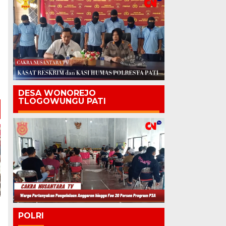
DESA WONOREJO
TLOGOWUNGU PATI
POLRI