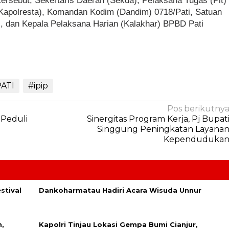
 tersebut, Sekertaris Daerah (Sekda), Pelaksana Tugas (Plt)
(Kapolresta), Komandan Kodim (Dandim) 0718/Pati, Satuan
), dan Kepala Pelaksana Harian (Kalakhar) BPBD Pati
ATI
#ipip
Pos berikutny
 Peduli
Sinergitas Program Kerja, Pj Bupat
Singgung Peningkatan Layana
Kependuduka
stival
Dankoharmatau Hadiri Acara Wisuda Unnur
,
Kapolri Tinjau Lokasi Gempa Bumi Cianjur,