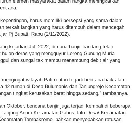
eluruh elemen masyarakat dalam rangka meningkatkan
bencana.
kepentingan, harus memiliki persepsi yang sama dalam
an terkait langkah yang harus ditempuh dalam mencegah
ar Pj Bupati. Rabu (2/11/2022).
ang kejadian Juli 2022, dimana banjir bandang telah
at hujan deras yang mengguyur Lereng Gunung Muria
ggul dan sungai tak mampu menampung debit air yang
n, mengingat wilayah Pati rentan terjadi bencana baik alam
a 42 rumah di Desa Bulumanis dan Tanjungrejo Kecamatan
ngan tingkat kerusakan berat hingga sedang,” tambahnya.
 Oktober, bencana banjir juga terjadi kembali di beberapa
n Tanjung Anom Kecamatan Gabus, lalu Desa/ Kecamatan
 Kecamatan Tambakromo, bahkan menyebabkan ratusan