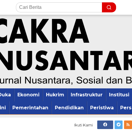
Duka
Ekonomi
Hukrim
Infrastruktur
Institusi
ini
Pemerintahan
Pendidikan
Peristiwa
Pers
Ikuti Kami