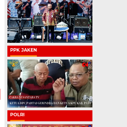
PPK JAKEN
a
i
n
n
POLRI