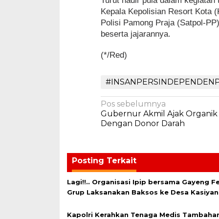
Turut hadir pula dalam kegiatan
Kepala Kepolisian Resort Kota 
Polisi Pamong Praja (Satpol-PP
beserta jajarannya.
(*/Red)
#INSANPERSINDEPENDENP
Navigasi
Pos sebelumnya
Gubernur Akmil Ajak Organik
pos
Dengan Donor Darah
Posting Terkait
Lagi!!.. Organisasi Ipip bersama Gayeng Fe
Grup Laksanakan Baksos ke Desa Kasiyan
Kapolri Kerahkan Tenaga Medis Tambahan