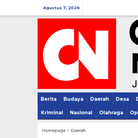
Lewati
Agustus 7, 2026
ke
konten
Berita
Budaya
Daerah
Desa
Kriminal
Nasional
Olahraga
Op
Henggar
Homepage
Daerah
/
Tekankan