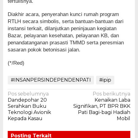
tertulisnya.
Diakhir acara, penyerahan kunci rumah program
RTLH secara simbolis, serta bantuan-bantuan dari
instansi terkait, dilanjutkan peninjauan kegiatan
Bazar, pelayanan kesehatan, pelayanan KB, dan
penandatanganan prasasti TMMD serta peresmian
sasaran pokok betonisasi jalan.
(*/Red)
#INSANPERSINDEPENDENPATI
#ipip
Navigasi
Pos sebelumnya
Pos berikutnya
Dandepohar 20
Kenaikan Laba
pos
Serahkan Buku
Signifikan, PT BPR BKK
Teknologi Avionik
Pati Bagi-bagi Hadiah
Kepada Kasau
Mobil
Posting Terkait