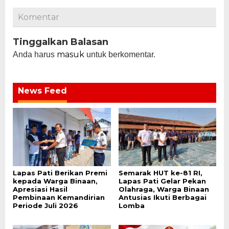
Komentar
Tinggalkan Balasan
masuk
Anda harus
untuk berkomentar.
News Feed
Lapas Pati Berikan Premi
Semarak HUT ke-81 RI,
kepada Warga Binaan,
Lapas Pati Gelar Pekan
Apresiasi Hasil
Olahraga, Warga Binaan
Pembinaan Kemandirian
Antusias Ikuti Berbagai
Periode Juli 2026
Lomba