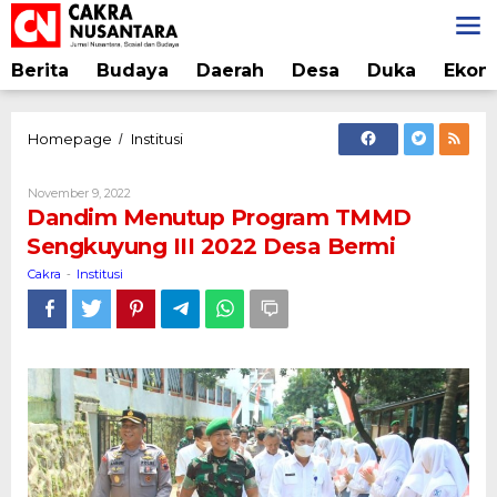
Lewati
ke
konten
Berita
Budaya
Daerah
Desa
Duka
Ekon
Dandim
Homepage
Institusi
/
Menutup
Program
Oleh
November 9, 2022
TMMD
Cakra
Dandim Menutup Program TMMD
Sengkuyung
Sengkuyung III 2022 Desa Bermi
III
2022
Cakra
Institusi
-
Desa
Bermi