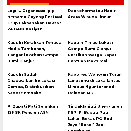
Lagi!!.. Organisasi Ipip
Dankoharmatau Hadiri
bersama Gayeng Festival
Acara Wisuda Unnur
Grup Laksanakan Baksos
ke Desa Kasiyan
Kapolri Kerahkan Tenaga
Kapolri Tinjau Lokasi
Medis Tambahan,
Gempa Bumi Cianjur,
Tangani Korban Gempa
Pastikan Warga Dapat
Bumi Cianjur
Bantuan Maksimal
Kapolri Sudah
Kapolres Wonogiri Turun
Dijadwalkan ke Lokasi
Langsung di Laka lantas
Gempa, Distribusikan
Minibus Nguntoronadi,
3.000 Sembako
Delapan MD
Pj Bupati Pati Serahkan
Tindaklanjuti Uneg- uneg
135 SK Pensiun ASN
PSP, Pj Bupati Pati :
Lahan Bekas PO Budi
Jaya “Bakal” Jadi
Pangkalan