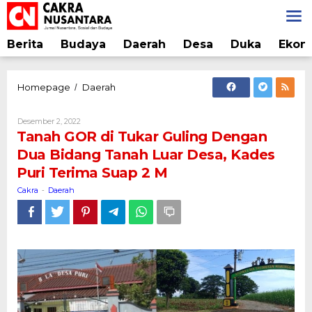
Lewati
ke
konten
Berita
Budaya
Daerah
Desa
Duka
Ekon
Tanah
Homepage
Daerah
/
GOR
di
Oleh
Desember 2, 2022
Tukar
Cakra
Tanah GOR di Tukar Guling Dengan
Guling
Dua Bidang Tanah Luar Desa, Kades
Dengan
Puri Terima Suap 2 M
Dua
Bidang
Cakra
Daerah
-
Tanah
Luar
Desa,
Kades
Puri
Terima
Suap
2
M