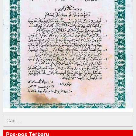
Cari
untuk:
Pos-pos Terbaru