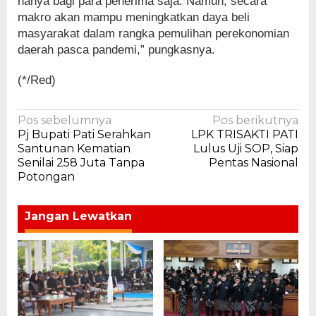
hanya bagi para penerima saja. Namun, secara
makro akan mampu meningkatkan daya beli
masyarakat dalam rangka pemulihan perekonomian
daerah pasca pandemi,” pungkasnya.
(*/Red)
Navigasi
Pos sebelumnya
Pos berikutnya
Pj Bupati Pati Serahkan
LPK TRISAKTI PATI
pos
Santunan Kematian
Lulus Uji SOP, Siap
Senilai 258 Juta Tanpa
Pentas Nasional
Potongan
Jangan Lewatkan