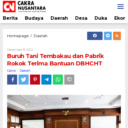
Lewati
ke
konten
Berita
Budaya
Daerah
Desa
Duka
Ekon
Buruh
Homepage
Daerah
/
Tani
Tembakau
Oleh
Desember 8, 2022
dan
Cakra
Buruh Tani Tembakau dan Pabrik
Pabrik
Rokok Terima Bantuan DBHCHT
Rokok
Terima
Cakra
Daerah
-
Bantuan
DBHCHT