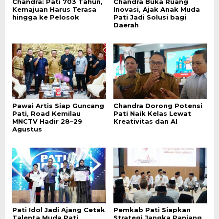
Chandra: Pati 703 Tahun,
Chandra Buka Ruang
Kemajuan Harus Terasa
Inovasi, Ajak Anak Muda
hingga ke Pelosok
Pati Jadi Solusi bagi
Daerah
Pawai Artis Siap Guncang
Chandra Dorong Potensi
Pati, Road Kemilau
Pati Naik Kelas Lewat
MNCTV Hadir 28–29
Kreativitas dan AI
Agustus
Pati Idol Jadi Ajang Cetak
Pemkab Pati Siapkan
Talenta Muda Pati
Strategi Jangka Panjang