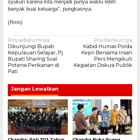
syukuri karena kita menjadi punya waktu lebih
banyak buat keluarga”, pungkasnya.
(Rmn)
Navigasi
Pos sebelumnya
Pos berikutnya
Dikunjungi Bupati
Kabid Humas Polda
pos
Kepulauan Selayar, Pj
Kepri Bersama Insan
Bupati Sharing Soal
Pers Mengikuti
Potensi Perikanan di
Kegiatan Diskusi Publik
Pati
Jangan Lewatkan
Chandra: Pati 703 Tahun,
Chandra Buka Ruang