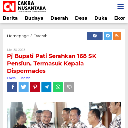
Lewati
ke
konten
Berita
Budaya
Daerah
Desa
Duka
Ekon
Pj
Homepage
Daerah
/
Bupati
Pati
Oleh
Mei 30, 2023
Serahkan
Cakra
Pj Bupati Pati Serahkan 168 SK
168
Pensiun, Termasuk Kepala
SK
Dispermades
Pensiun,
Termasuk
Cakra
Daerah
-
Kepala
Dispermades