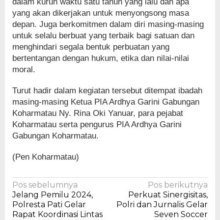
dalam kurun waktu satu tahun yang lalu dan apa
yang akan dikerjakan untuk menyongsong masa
depan. Juga berkomitmen dalam diri masing-masing
untuk selalu berbuat yang terbaik bagi satuan dan
menghindari segala bentuk perbuatan yang
bertentangan dengan hukum, etika dan nilai-nilai
moral.
Turut hadir dalam kegiatan tersebut ditempat ibadah
masing-masing Ketua PIA Ardhya Garini Gabungan
Koharmatau Ny. Rina Oki Yanuar, para pejabat
Koharmatau serta pengurus PIA Ardhya Garini
Gabungan Koharmatau.
(Pen Koharmatau)
Navigasi
Pos sebelumnya
Pos berikutnya
Jelang Pemilu 2024,
Perkuat Sinergisitas,
pos
Polresta Pati Gelar
Polri dan Jurnalis Gelar
Rapat Koordinasi Lintas
Seven Soccer