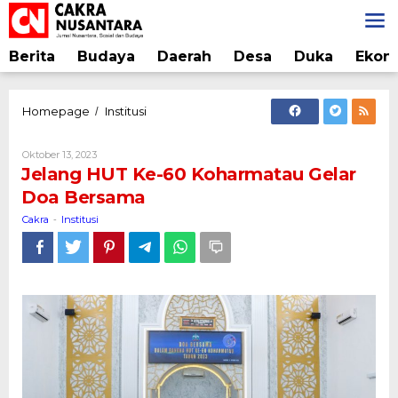
Lewati
ke
konten
Berita
Budaya
Daerah
Desa
Duka
Ekon
Jelang
Homepage
Institusi
/
HUT
Ke-
Oleh
Oktober 13, 2023
60
Cakra
Jelang HUT Ke-60 Koharmatau Gelar
Koharmatau
Doa Bersama
Gelar
Doa
Cakra
Institusi
-
Bersama