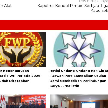
Pos berikutny
n Alat
Kapolres Kendal Pimpin Sertijab Tig
Kapolse
ur Kepengurusan
Revisi Undang-Undang Hak Cipt
sasi FWP Periode 2026–
: Dewan Pers Sampaikan Usulan
udah Ditetapkan
Demi Memberikan Perlindungan
Karya Jurnalistik