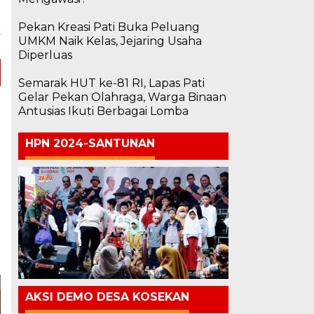
a
a
Pekan Kreasi Pati Buka Peluang
k
UMKM Naik Kelas, Jejaring Usaha
Diperluas
Semarak HUT ke-81 RI, Lapas Pati
Gelar Pekan Olahraga, Warga Binaan
Antusias Ikuti Berbagai Lomba
HPN 2024-SANTUNAN
a
AKSI DEMO DESA KOSEKAN