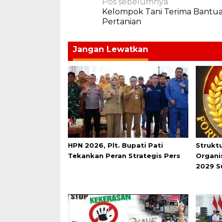
Navigasi
Pos sebelumnya
Kelompok Tani Terima Bantua
pos
Pertanian
Jangan Lewatkan
HPN 2026, Plt. Bupati Pati
Strukt
Tekankan Peran Strategis Pers
Organi
2029 S