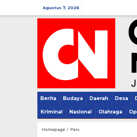
Lewati
Agustus 7, 2026
ke
konten
Berita
Budaya
Daerah
Desa
Kriminal
Nasional
Olahraga
Op
HPN
Homepage
Pers
/
2024