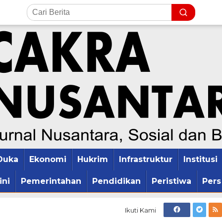
Duka
Ekonomi
Hukrim
Infrastruktur
Institusi
ini
Pemerintahan
Pendidikan
Peristiwa
Pers
Ikuti Kami