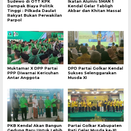
Sudewo di OTT KPK
Ikatan Alumni SMAN 1
Dampak Biaya Politik
Kendal Gelar Tabligh
Tinggi : Pilkada Daulat
Akbar dan Khitan Massal
Rakyat Bukan Perwakilan
Parpol
Muktamar X DPP Partai
DPD Partai Golkar Kendal
PPP Diwarnai Kericuhan
Sukses Selenggarakan
Antar Anggota
Musda XI
PKB Kendal Akan Bangun
Partai Golkar Kabupaten
Gedung Baru Untuk Lebih
Pati Gelar Musda ke-XI