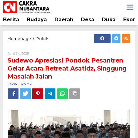
Lewati
ke
konten
Berita
Budaya
Daerah
Desa
Duka
Ekon
Sudewo
Homepage
Politik
/
Apresiasi
Pondok
Oleh
Juni 24, 2025
Pesantren
Cakra
Sudewo Apresiasi Pondok Pesantren
Gelar
Gelar Acara Retreat Asatidz, Singgung
Acara
Masalah Jalan
Retreat
Asatidz,
Cakra
Politik
-
Singgung
Masalah
Jalan