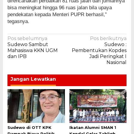
direncanakan perbaikan 81 ruas jalan dan jumlahnya
bisa meningkat hingga 96 ruas jalan bila upaya
pendekatan kepada Menteri PUPR berhasil,”
tegasnya.
Navigasi
Pos sebelumnya
Pos berikutnya
Sudewo Sambut
Sudewo :
pos
Mahasiswa KKN UGM
Pembentukan Kopdes
dan IPB
Jadi Peringkat I
Nasional
Jangan Lewatkan
Sudewo di OTT KPK
Ikatan Alumni SMAN 1
Dampak Biaya Politik
Kendal Gelar Tabligh