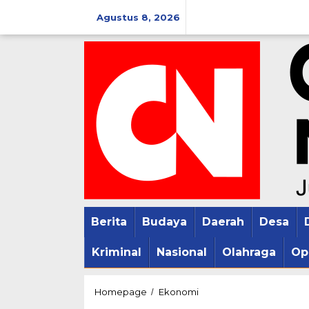
Lewati
Agustus 8, 2026
ke
konten
Berita
Budaya
Daerah
Desa
Kriminal
Nasional
Olahraga
Op
11
Homepage
Ekonomi
/
KUB