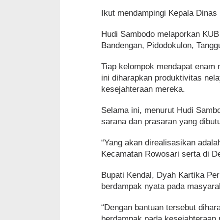
Ikut mendampingi Kepala Dinas
Hudi Sambodo melaporkan KUB 
Bandengan, Pidodokulon, Tangg
Tiap kelompok mendapat enam m
ini diharapkan produktivitas ne
kesejahteraan mereka.
Selama ini, menurut Hudi Samb
sarana dan prasaran yang dibut
“Yang akan direalisasikan ada
Kecamatan Rowosari serta di D
Bupati Kendal, Dyah Kartika Per
berdampak nyata pada masyarak
“Dengan bantuan tersebut dihar
berdampak pada kesejahteraan pa