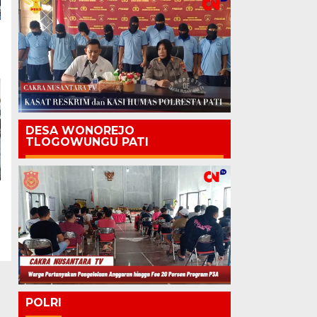
DESA WONOREJO
TLOGOWUNGU PATI
POLRI