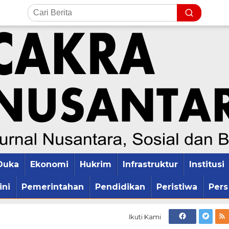
Duka
Ekonomi
Hukrim
Infrastruktur
Institusi
ini
Pemerintahan
Pendidikan
Peristiwa
Pers
Ikuti Kami