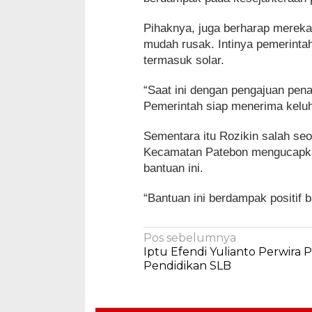
Pihaknya, juga berharap mereka
mudah rusak. Intinya pemerinta
termasuk solar.
“Saat ini dengan pengajuan pena
Pemerintah siap menerima keluha
Sementara itu Rozikin salah se
Kecamatan Patebon mengucapkan
bantuan ini.
“Bantuan ini berdampak positif 
Navigasi
Pos sebelumnya
Iptu Efendi Yulianto Perwira Po
pos
Pendidikan SLB