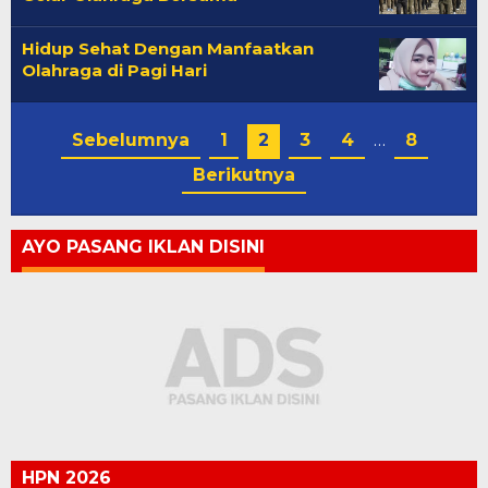
Hidup Sehat Dengan Manfaatkan
Olahraga di Pagi Hari
Sebelumnya
1
2
3
4
…
8
Berikutnya
AYO PASANG IKLAN DISINI
HPN 2026