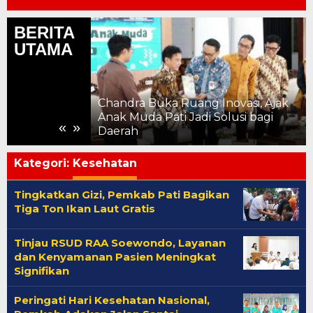
BERITA
UTAMA
Chandra Buka Ruang Inovasi, Ajak
ahun, Kemajuan
Anak Muda Pati Jadi Solusi bagi
«
»
 ke Pelosok
Daerah
Kategori:
Kesehatan
Tingkatkan Gizi, Pemkab Pati Bagikan
Tiga Ton Ikan Laut Gratis
Tinjau RSUD RAA Soewondo, Layanan
dan Kenyamanan Pasien Meningkat
Signifikan
Peringati Hari Kesehatan Nasional,