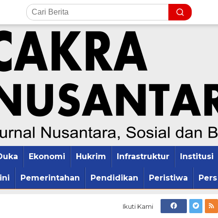
Duka
Ekonomi
Hukrim
Infrastruktur
Institusi
ini
Pemerintahan
Pendidikan
Peristiwa
Pers
Ikuti Kami