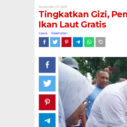
Pemkab
Oleh
November 23, 2025
Pati
Cakra
Tingkatkan Gizi, Pe
Bagikan
Tiga
Ikan Laut Gratis
Ton
Ikan
Cakra
Kesehatan
-
Laut
Gratis