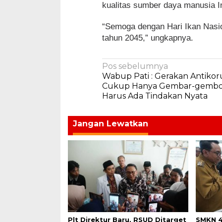
kualitas sumber daya manusia 
“Semoga dengan Hari Ikan Nasio
tahun 2045,” ungkapnya.
Navigasi
Pos sebelumnya
Wabup Pati : Gerakan Antikor
pos
Cukup Hanya Gembar-gembor
Harus Ada Tindakan Nyata
Jangan Lewatkan
Plt Direktur Baru, RSUD Ditarget
SMKN 4