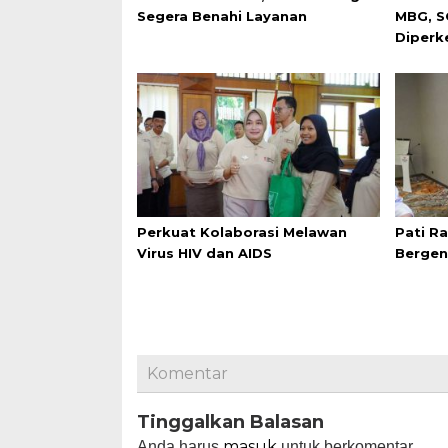
Segera Benahi Layanan
MBG, S
Diperk
Perkuat Kolaborasi Melawan
Pati R
Virus HIV dan AIDS
Bergen
Komentar
Tinggalkan Balasan
masuk
Anda harus
untuk berkomentar.