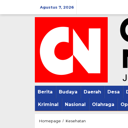
Lewati
Agustus 7, 2026
ke
konten
Berita
Budaya
Daerah
Desa
Kriminal
Nasional
Olahraga
Op
Tingkatkan
Homepage
Kesehatan
/
Gizi,