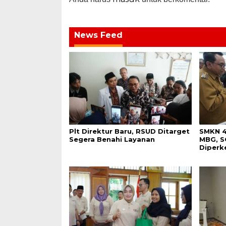
News Feed
Plt Direktur Baru, RSUD Ditarget
SMKN 4
Segera Benahi Layanan
MBG, S
Diperk