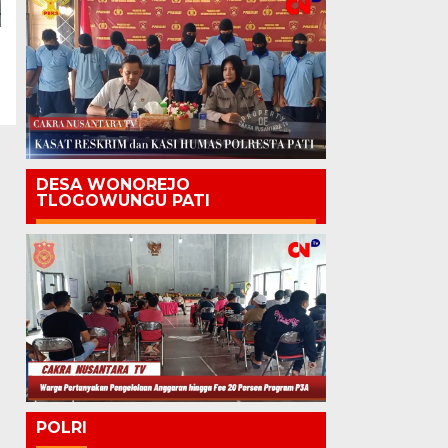
DESA WONOREJO
TLOGOWUNGU PATI
POLRI