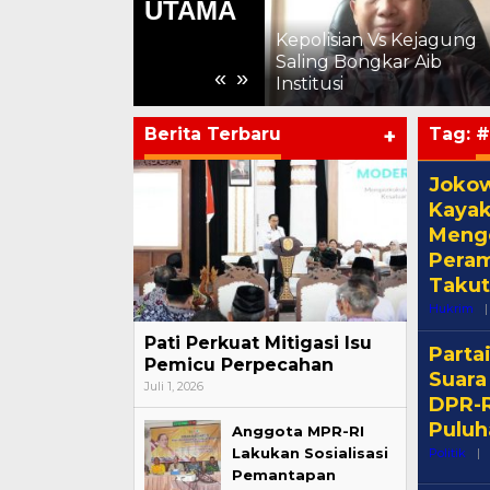
UTAMA
kepada Warga Binaan,
Apresiasi Hasil
Kepolisian Vs Kejagung
Pembinaan Kemandirian
Saling Bongkar Aib
«
»
Periode Juli 2026
Institusi
Berita Terbaru
+
Tag:
#
Jokow
Kayak
Meng
Peram
Takut
Hukrim
|
Pati Perkuat Mitigasi Isu
Parta
Pemicu Perpecahan
Suara
Juli 1, 2026
DPR-R
Puluh
Anggota MPR-RI
Lakukan Sosialisasi
Politik
|
Pemantapan