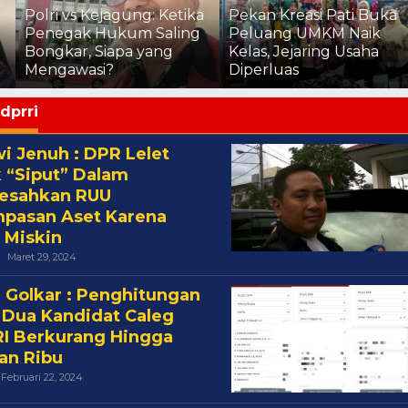
Polri vs Kejagung: Ketika
Pekan Kreasi Pati Buka
Penegak Hukum Saling
Peluang UMKM Naik
Bongkar, Siapa yang
Kelas, Jejaring Usaha
Mengawasi?
Diperluas
dprri
i Jenuh : DPR Lelet
 “Siput” Dalam
esahkan RUU
pasan Aset Karena
 Miskin
Oleh
Maret 29, 2024
Cakra
i Golkar : Penghitungan
 Dua Kandidat Caleg
I Berkurang Hingga
an Ribu
Oleh
Februari 22, 2024
Cakra