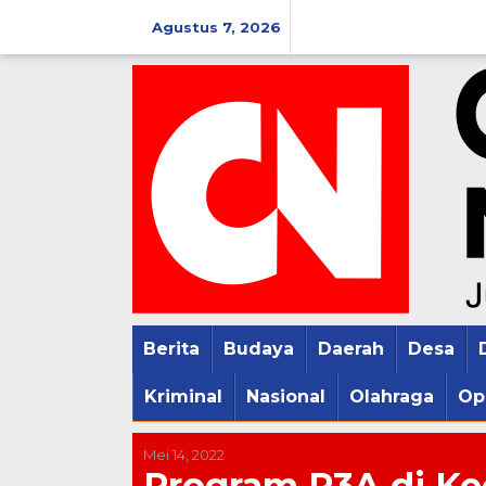
Lewati
Agustus 7, 2026
ke
konten
Berita
Budaya
Daerah
Desa
Kriminal
Nasional
Olahraga
Op
Mei 14, 2022
Program P3A di K