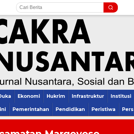
Duka
Ekonomi
Hukrim
Infrastruktur
Institusi
ini
Pemerintahan
Pendidikan
Peristiwa
Pers
ecamatan Margoyoso