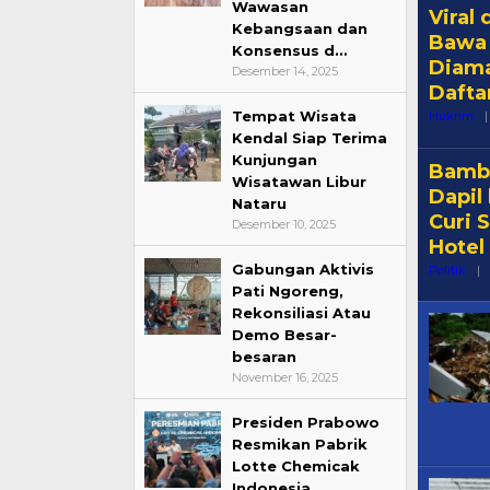
Wawasan
Viral 
Kebangsaan dan
Bawa 
Konsensus d…
Diama
Desember 14, 2025
Dafta
Tempat Wisata
Hukrim
|
Kendal Siap Terima
Kunjungan
Bamba
Wisatawan Libur
Dapil 
Nataru
Curi 
Desember 10, 2025
Hotel
Gabungan Aktivis
Politik
|
Pati Ngoreng,
Rekonsiliasi Atau
Demo Besar-
besaran
November 16, 2025
Presiden Prabowo
Resmikan Pabrik
Lotte Chemicak
Indonesia