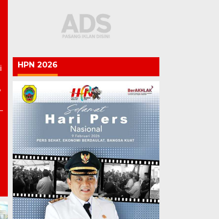
HPN 2026
i
,
Semarak HUT ke-81 RI,
Lapas Pati Berikan Premi