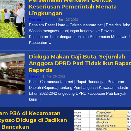
Persemaian Mentawir Bentuk
Keseriusan Pemerintah Menata
Lingkungan
Oleh
Pemerintahan
|
Juni 23, 2022
Cakra
Penajam Paser Utara – Cakranusantara.net | Presiden Joko
Widodo mengawali kunjungan kerjanya ke Provinsi
Kalimantan Timur dengan meninjau Persemaian Mentawir di
Kabupaten
Diduga Makan Gaji Buta, Sejumlah
Anggota DPRD Pati Tidak Ikut Rapat
Raperda
Oleh
Daerah
|
Mei 26, 2022
Cakra
Pati – Cakranusantara.net | Rapat Rancangan Peraturan
Daerah (Raperda) tentang Pembangunan Kawasan Industri
tahun 2022-2042 di gedung DPRD kabupaten Pati banyak
kursi
am P3A di Kecamatan
yoso Diduga di Jadikan
 Bancakan