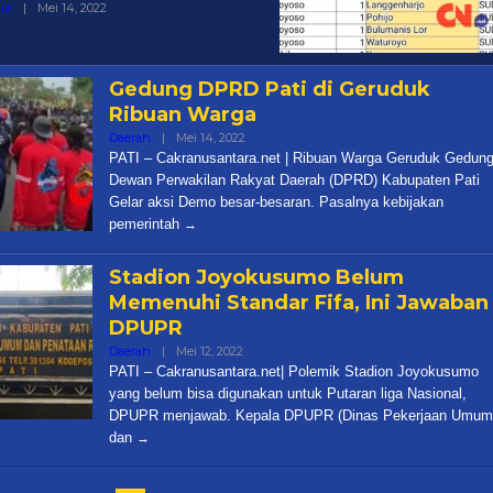
Oleh
tur
|
Mei 14, 2022
Cakra
Gedung DPRD Pati di Geruduk
Ribuan Warga
Oleh
Daerah
|
Mei 14, 2022
Cakra
PATI – Cakranusantara.net | Ribuan Warga Geruduk Gedun
Dewan Perwakilan Rakyat Daerah (DPRD) Kabupaten Pati
Gelar aksi Demo besar-besaran. Pasalnya kebijakan
pemerintah
Stadion Joyokusumo Belum
Memenuhi Standar Fifa, Ini Jawaban
DPUPR
Oleh
Daerah
|
Mei 12, 2022
Cakra
PATI – Cakranusantara.net| Polemik Stadion Joyokusumo
yang belum bisa digunakan untuk Putaran liga Nasional,
DPUPR menjawab. Kepala DPUPR (Dinas Pekerjaan Umum
dan