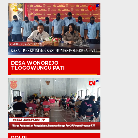
DESA WONOREJO
TLOGOWUNGU PATI
POLRI