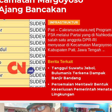
 Ajang Bancakan
INFRASTRUKTUR
Pati – Cakranusantara.net| Program
P3A melalui Partai yang di Nahkoda
salah satu anggota DPR-RI
menyasar di Kecamatan Margoyoso
Kabupaten Pati, Jawa Tengah
Berita Terkait
Tanggul Suwatu Jebol,
Bulumanis Terkena Dampak
Banjir Bandang
Persemaian Mentawir Bentuk
Keseriusan Pemerintah Menata
Lingkungan