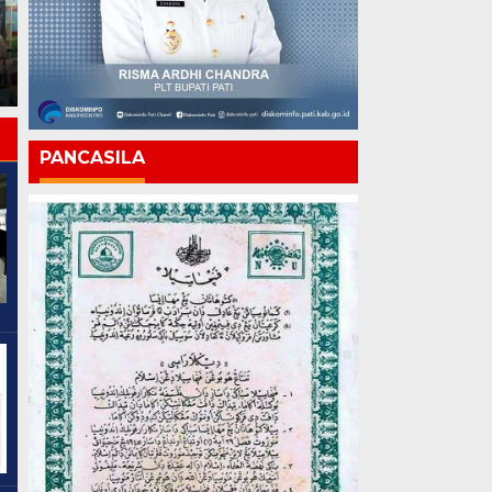
Lapas Pati Gelar Pekan
kepada Warga Binaan,
Olahraga, Warga Binaan
Apresiasi Hasil
Antusias Ikuti Berbagai
Pembinaan Kemandirian
Lomba
Periode Juli 2026
PANCASILA