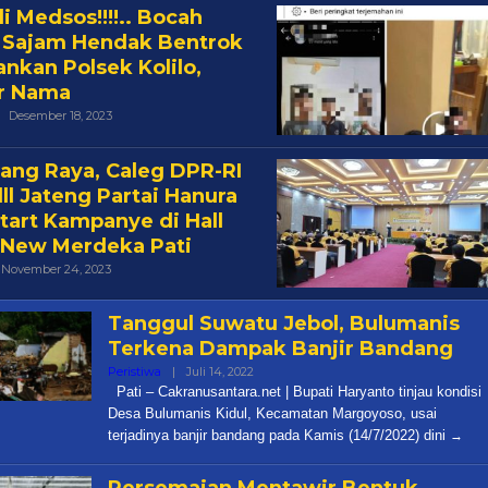
di Medsos!!!!.. Bocah
Sajam Hendak Bentrok
nkan Polsek Kolilo,
r Nama
Oleh
Desember 18, 2023
Cakra
ng Raya, Caleg DPR-RI
lll Jateng Partai Hanura
Start Kampanye di Hall
 New Merdeka Pati
Oleh
November 24, 2023
Cakra
Tanggul Suwatu Jebol, Bulumanis
Terkena Dampak Banjir Bandang
Oleh
Peristiwa
|
Juli 14, 2022
Cakra
Pati – Cakranusantara.net | Bupati Haryanto tinjau kondisi
Desa Bulumanis Kidul, Kecamatan Margoyoso, usai
terjadinya banjir bandang pada Kamis (14/7/2022) dini