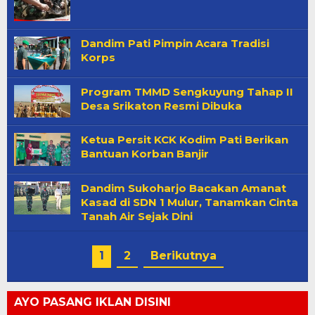
Dandim Pati Pimpin Acara Tradisi
Korps
Program TMMD Sengkuyung Tahap II
Desa Srikaton Resmi Dibuka
Ketua Persit KCK Kodim Pati Berikan
Bantuan Korban Banjir
Dandim Sukoharjo Bacakan Amanat
Kasad di SDN 1 Mulur, Tanamkan Cinta
Tanah Air Sejak Dini
1
2
Berikutnya
AYO PASANG IKLAN DISINI