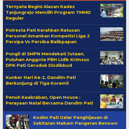
Ternyata Begini Alasan Kades
Tanjungrejo Memilih Program TMMD
Reguler
Polresta Pati Kerahkan Ratusan
Personel Amankan Kompetisi Liga 2
Persipa Vs Persiba Balikpapan
Pungli di SMPN Mendekati Jutaan,
Puluhan Anggota PBH Lidik Krimsus
DPK Pati Geruduk Disdikbud
Kunker Hari Ke-2, Dandim Pati
Berkunjung di Tiga Koramil
Penuh Keakraban, Open House :
Perayaan Natal Bersama Dandim Pati
Kodim Pati Gelar Penghijauan di
Sekitaran Makam Pangeran Benowo