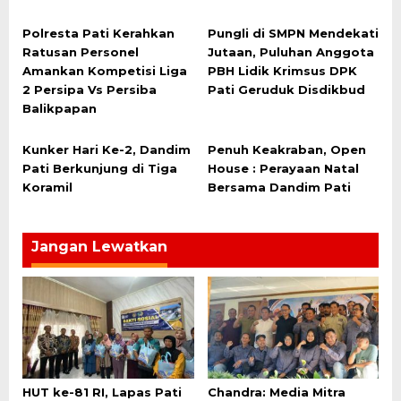
Polresta Pati Kerahkan
Pungli di SMPN Mendekati
Ratusan Personel
Jutaan, Puluhan Anggota
Amankan Kompetisi Liga
PBH Lidik Krimsus DPK
2 Persipa Vs Persiba
Pati Geruduk Disdikbud
Balikpapan
Kunker Hari Ke-2, Dandim
Penuh Keakraban, Open
Pati Berkunjung di Tiga
House : Perayaan Natal
Koramil
Bersama Dandim Pati
Jangan Lewatkan
HUT ke-81 RI, Lapas Pati
Chandra: Media Mitra