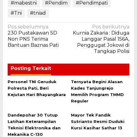
#mabestni
#Pendim
#Pendimpati
#Tni
#tniad
Navigasi
Pos sebelumnya
Pos berikutnya
230 Pustakawan SD
Kurnia Zakaria : Diduga
pos
Non PNS Terima
Langgar Pasal 156A,
Bantuan Baznas Pati
Penggugat Jokowi di
Tangkap Polisi
Posting Terkait
Personel TNI Geruduk
Ternyata Begini Alasan
Polresta Pati, Beri
Kades Tanjungrejo
Kejutan Hari Bhayangkara
Memilih Program TMMD
Reguler
Dandepohar 30 Tutup
Mayor Tek Fandik
Latihan Keterampilan
Sutrianto Resmi Duduki
Teknisi Elektronika dan
Kursi Kasihar Sathar 13
Mekanika C-130