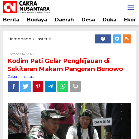
Lewati
ke
konten
Berita
Budaya
Daerah
Desa
Duka
Ekon
Kodim
Homepage
Institusi
/
Pati
Gelar
Oleh
Oktober 14, 2022
Penghijauan
Cakra
Kodim Pati Gelar Penghijauan di
di
Sekitaran Makam Pangeran Benowo
Sekitaran
Makam
Cakra
Institusi
-
Pangeran
Benowo