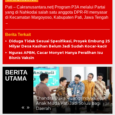
Pati – Cakranusantara.net| Program P3A melalui Partai
yang di Nahkodai salah satu anggota DPR-RI menyasar
di Kecamatan Margoyoso, Kabupaten Pati, Jawa Tengah
Berita Terkait
Diduga Tidak Sesuai Spesifikasi, Proyek Embung 25
Milyar Desa Kasihan Belum Jadi Sudah Kocar-kacir
Nguras APBN, Cacar Monyet Hanya Peralihan Isu
Bisnis Vaksin
BERITA
UTAMA
Chandra Buka Ruang Inovasi, Ajak
ahun, Kemajuan
Anak Muda Pati Jadi Solusi bagi
«
»
 ke Pelosok
Daerah