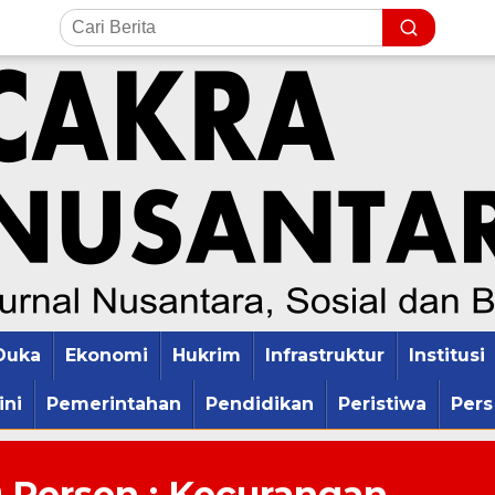
Duka
Ekonomi
Hukrim
Infrastruktur
Institusi
ini
Pemerintahan
Pendidikan
Peristiwa
Pers
9 Persen : Kecurangan