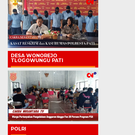
DESA WONOREJO
TLOGOWUNGU PATI
POLRI