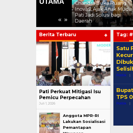
UTAMA
Chandra Buka Ruang
kepada Warga Binaan,
,
Inovasi, Ajak Anak Muda
Apresiasi Hasil
Pati Jadi Solusi bagi
Pembinaan Kemandiria
«
»
Daerah
Periode Juli 2026
Berita Terbaru
+
Tag:
#
Satu 
Kecur
Dibuk
Selis
Politik
|
Bupat
Pati Perkuat Mitigasi Isu
TPS 0
Pemicu Perpecahan
Juli 1, 2026
Politik
|
Anggota MPR-RI
Lakukan Sosialisasi
Pemantapan