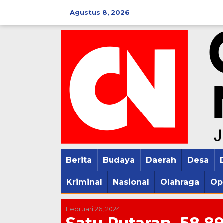
Lewati
Agustus 8, 2026
ke
konten
Berita
Budaya
Daerah
Desa
Kriminal
Nasional
Olahraga
Op
Februari 26, 2024
Satu Putaran, 58,8