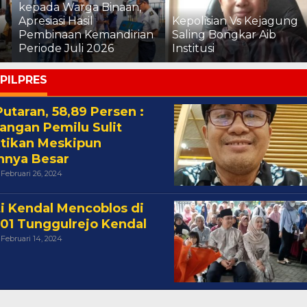
Polri vs Kejagung: Ketika
Kepolisian Vs Kejagung
Penegak Hukum Saling
n
Saling Bongkar Aib
Bongkar, Siapa yang
Institusi
Mengawasi?
PILPRES
Putaran, 58,89 Persen :
angan Pemilu Sulit
tikan Meskipun
ihnya Besar
Oleh
Februari 26, 2024
Cakra
i Kendal Mencoblos di
01 Tunggulrejo Kendal
Oleh
Februari 14, 2024
Cakra