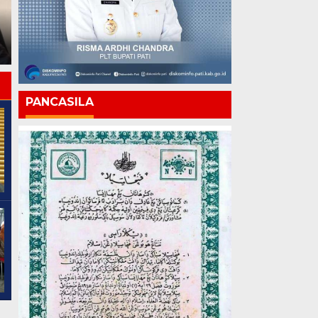
Chandra Buka Ruang
Chandra: Pati 703 Tahun,
Inovasi, Ajak Anak Muda
Kemajuan Harus Terasa
Pati Jadi Solusi bagi
hingga ke Pelosok
Daerah
PANCASILA