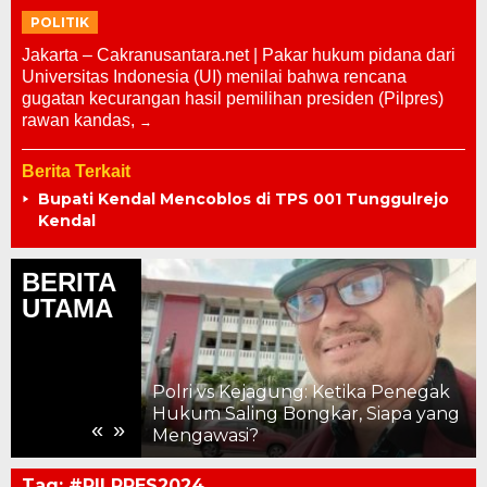
POLITIK
Jakarta – Cakranusantara.net | Pakar hukum pidana dari
Universitas Indonesia (UI) menilai bahwa rencana
gugatan kecurangan hasil pemilihan presiden (Pilpres)
rawan kandas,
Berita Terkait
Bupati Kendal Mencoblos di TPS 001 Tunggulrejo
Kendal
BERITA
UTAMA
Polri vs Kejagung: Ketika Penegak
ng Saling
Hukum Saling Bongkar, Siapa yang
«
»
Mengawasi?
Tag:
#PILPRES2024