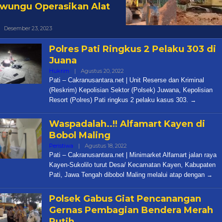
wungu Operasikan Alat
Oleh
Desember 23, 2023
Cakra
Polres Pati Ringkus 2 Pelaku 303 di
Juana
Oleh
Hukrim
|
Agustus 20, 2022
Cakra
Pati – Cakranusantara.net | Unit Reserse dan Kriminal
(Reskrim) Kepolisian Sektor (Polsek) Juwana, Kepolisian
Resort (Polres) Pati ringkus 2 pelaku kasus 303.
Waspadalah..!! Alfamart Kayen di
Bobol Maling
Oleh
Peristiwa
|
Agustus 18, 2022
Cakra
Pati – Cakranusantara.net | Minimarket Alfamart jalan raya
Kayen-Sukolilo turut Desa/ Kecamatan Kayen, Kabupaten
Pati, Jawa Tengah dibobol Maling melalui atap dengan
Polsek Gabus Giat Pencanangan
Gernas Pembagian Bendera Merah
Putih