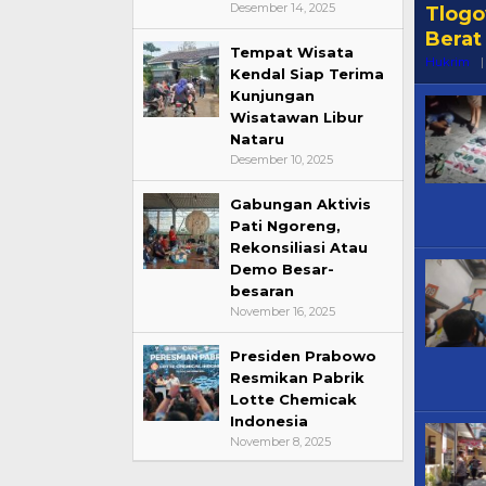
Desember 14, 2025
Tlogo
Berat
Tempat Wisata
Hukrim
|
Kendal Siap Terima
Kunjungan
Wisatawan Libur
Nataru
Desember 10, 2025
Gabungan Aktivis
Pati Ngoreng,
Rekonsiliasi Atau
Demo Besar-
besaran
November 16, 2025
Presiden Prabowo
Resmikan Pabrik
Lotte Chemicak
Indonesia
November 8, 2025