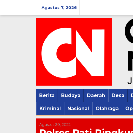
Lewati
Agustus 7, 2026
ke
konten
Berita
Budaya
Daerah
Desa
Kriminal
Nasional
Olahraga
Op
Agustus 20, 2022
Polres Pati Ringku