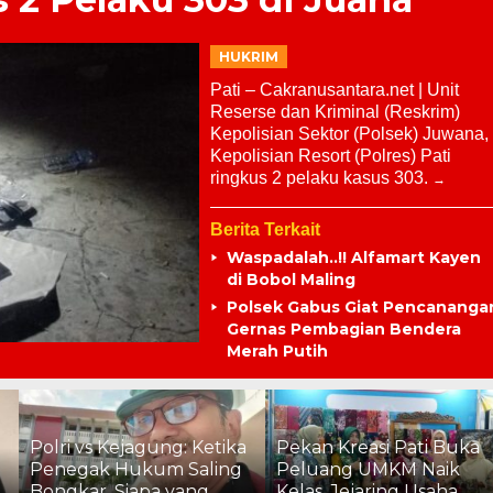
HUKRIM
Pati – Cakranusantara.net | Unit
Reserse dan Kriminal (Reskrim)
Kepolisian Sektor (Polsek) Juwana,
Kepolisian Resort (Polres) Pati
ringkus 2 pelaku kasus 303.
Berita Terkait
Waspadalah..!! Alfamart Kayen
di Bobol Maling
Polsek Gabus Giat Pencananga
Gernas Pembagian Bendera
Merah Putih
Polri vs Kejagung: Ketika
Pekan Kreasi Pati Buka
Penegak Hukum Saling
Peluang UMKM Naik
Bongkar, Siapa yang
Kelas, Jejaring Usaha