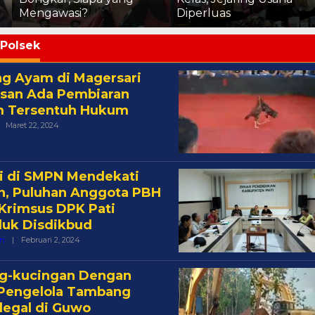
Mengawasi?
Diperluas
Polsek
g Ayam di Magersari
san Ada Pembiaran
m Tersentuh Hukum
Oleh
Maret 22, 2024
Cakra
i di SMPN Mendekati
n, Puluhan Anggota PBH
 Krimsus DPK Pati
uk Disdikbud
Oleh
an
|
Februari 2, 2024
Cakra
g-kucingan Dengan
Pengelola Tambang
Ilegal di Guwo