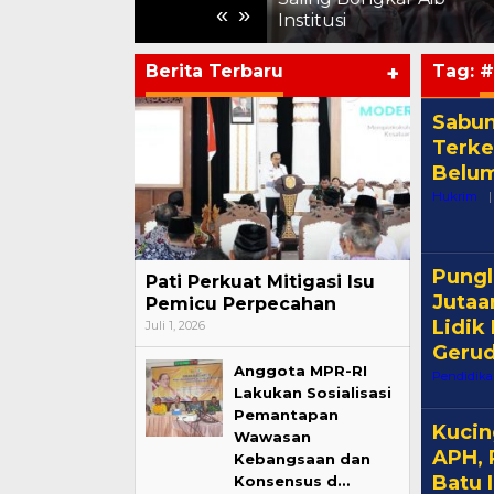
«
»
Periode Juli 2026
Institusi
Berita Terbaru
+
Tag:
#
Sabun
Terke
Belu
Hukrim
|
Pungl
Pati Perkuat Mitigasi Isu
Jutaa
Pemicu Perpecahan
Lidik
Juli 1, 2026
Gerud
Anggota MPR-RI
Pendidik
Lakukan Sosialisasi
Pemantapan
Kucin
Wawasan
APH, 
Kebangsaan dan
Batu 
Konsensus d…