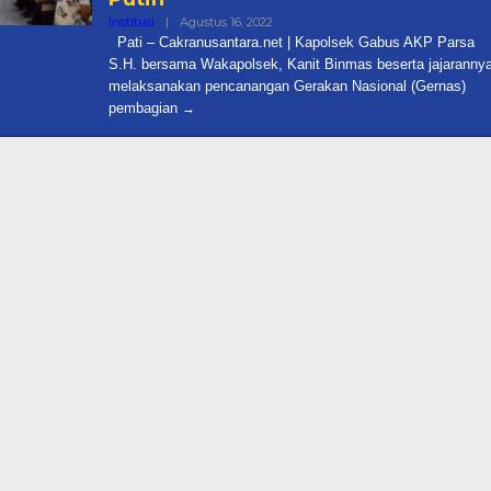
Oleh
Institusi
|
Agustus 16, 2022
Cakra
Pati – Cakranusantara.net | Kapolsek Gabus AKP Parsa
S.H. bersama Wakapolsek, Kanit Binmas beserta jajaranny
melaksanakan pencanangan Gerakan Nasional (Gernas)
pembagian