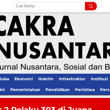
Duka
Ekonomi
Hukrim
Infrastruktur
Institusi
ini
Pemerintahan
Pendidikan
Peristiwa
Pers
s 2 Pelaku 303 di Juana