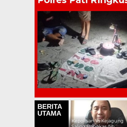
BERITA
Lapas Pati Berikan Premi
UTAMA
kepada Warga Binaan,
Apresiasi Hasil
Kepolisian Vs Kejagung
Pembinaan Kemandirian
Saling Bongkar Aib