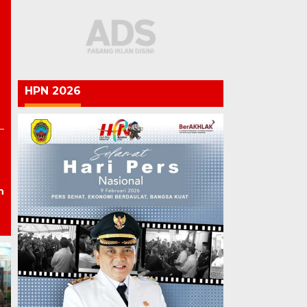
HPN 2026
n
Semarak HUT ke-81 RI,
Lapas Pati Berikan Premi
Lapas Pati Gelar Pekan
kepada Warga Binaan,
Olahraga, Warga Binaan
Apresiasi Hasil
Antusias Ikuti Berbagai
Pembinaan Kemandirian